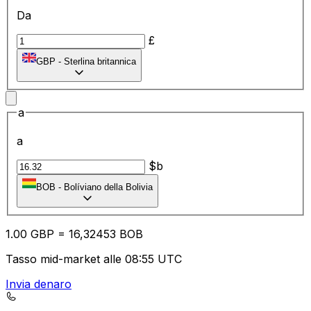
Da
£
GBP
-
Sterlina britannica
a
a
$b
BOB
-
Bolíviano della Bolivia
1.00
GBP
=
16
,32453
BOB
Tasso mid-market alle 08:55 UTC
Invia denaro