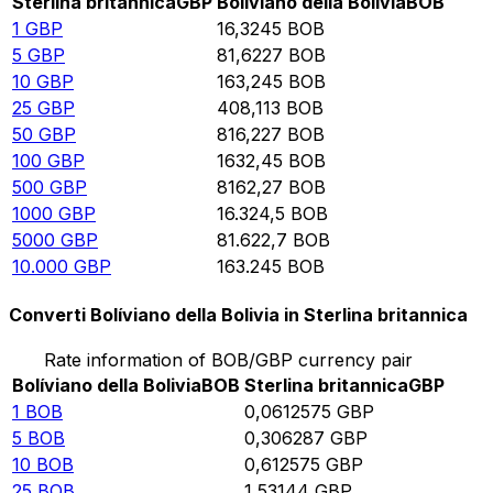
Sterlina britannica
GBP
Bolíviano della Bolivia
BOB
1
GBP
16,3245
BOB
5
GBP
81,6227
BOB
10
GBP
163,245
BOB
25
GBP
408,113
BOB
50
GBP
816,227
BOB
100
GBP
1632,45
BOB
500
GBP
8162,27
BOB
1000
GBP
16.324,5
BOB
5000
GBP
81.622,7
BOB
10.000
GBP
163.245
BOB
Converti Bolíviano della Bolivia in Sterlina britannica
Rate information of BOB/GBP currency pair
Bolíviano della Bolivia
BOB
Sterlina britannica
GBP
1
BOB
0,0612575
GBP
5
BOB
0,306287
GBP
10
BOB
0,612575
GBP
25
BOB
1,53144
GBP