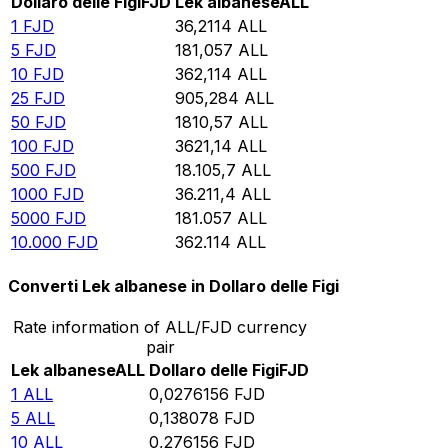
Dollaro delle Figi
FJD
Lek albanese
ALL
1
FJD
36,2114
ALL
5
FJD
181,057
ALL
10
FJD
362,114
ALL
25
FJD
905,284
ALL
50
FJD
1810,57
ALL
100
FJD
3621,14
ALL
500
FJD
18.105,7
ALL
1000
FJD
36.211,4
ALL
5000
FJD
181.057
ALL
10.000
FJD
362.114
ALL
Converti Lek albanese in Dollaro delle Figi
Rate information of ALL/FJD currency
pair
Lek albanese
ALL
Dollaro delle Figi
FJD
1
ALL
0,0276156
FJD
5
ALL
0,138078
FJD
10
ALL
0,276156
FJD