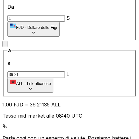
Da
$
FJD
-
Dollaro delle Figi
a
a
L
ALL
-
Lek albanese
1.00
FJD
=
36
,21135
ALL
Tasso mid-market alle 08:40 UTC
Parla oggi con un esperto di valute.
Possiamo battere i