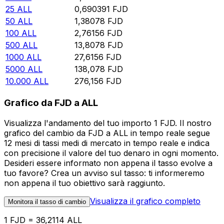
25
ALL
0,690391
FJD
50
ALL
1,38078
FJD
100
ALL
2,76156
FJD
500
ALL
13,8078
FJD
1000
ALL
27,6156
FJD
5000
ALL
138,078
FJD
10.000
ALL
276,156
FJD
Grafico da FJD a ALL
Visualizza l'andamento del tuo importo 1 FJD. Il nostro
grafico del cambio da FJD a ALL in tempo reale segue
12 mesi di tassi medi di mercato in tempo reale e indica
con precisione il valore del tuo denaro in ogni momento.
Desideri essere informato non appena il tasso evolve a
tuo favore? Crea un avviso sul tasso: ti informeremo
non appena il tuo obiettivo sarà raggiunto.
Visualizza il grafico completo
Monitora il tasso di cambio
1 FJD = 36,2114 ALL