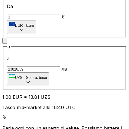
Da
€
EUR
-
Euro
a
a
лв
UZS
-
Som uzbeco
1.00
EUR
=
13.81
UZS
Tasso mid-market alle 16:40 UTC
Parla oggi con un esperto di valute.
Possiamo battere i