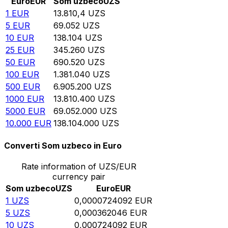
Euro
EUR
Som uzbeco
UZS
1
EUR
13.810,4
UZS
5
EUR
69.052
UZS
10
EUR
138.104
UZS
25
EUR
345.260
UZS
50
EUR
690.520
UZS
100
EUR
1.381.040
UZS
500
EUR
6.905.200
UZS
1000
EUR
13.810.400
UZS
5000
EUR
69.052.000
UZS
10.000
EUR
138.104.000
UZS
Converti Som uzbeco in Euro
Rate information of UZS/EUR
currency pair
Som uzbeco
UZS
Euro
EUR
1
UZS
0,0000724092
EUR
5
UZS
0,000362046
EUR
10
UZS
0,000724092
EUR