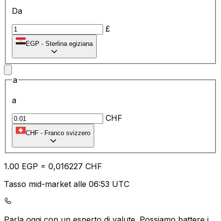
Da
£
EGP
-
Sterlina egiziana
a
a
CHF
CHF
-
Franco svizzero
1.00
EGP
=
0,
016227
CHF
Tasso mid-market alle 06:53 UTC
Parla oggi con un esperto di valute.
Possiamo battere i