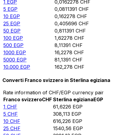
1
EGP
0,0162278
CHF
5
EGP
0,0811391
CHF
10
EGP
0,162278
CHF
25
EGP
0,405696
CHF
50
EGP
0,811391
CHF
100
EGP
1,62278
CHF
500
EGP
8,11391
CHF
1000
EGP
16,2278
CHF
5000
EGP
81,1391
CHF
10.000
EGP
162,278
CHF
Converti Franco svizzero in Sterlina egiziana
Rate information of CHF/EGP currency pair
Franco svizzero
CHF
Sterlina egiziana
EGP
1
CHF
61,6226
EGP
5
CHF
308,113
EGP
10
CHF
616,226
EGP
25
CHF
1540,56
EGP