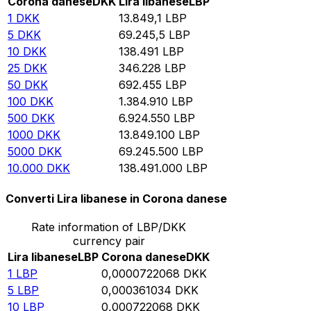
Corona danese
DKK
Lira libanese
LBP
1
DKK
13.849,1
LBP
5
DKK
69.245,5
LBP
10
DKK
138.491
LBP
25
DKK
346.228
LBP
50
DKK
692.455
LBP
100
DKK
1.384.910
LBP
500
DKK
6.924.550
LBP
1000
DKK
13.849.100
LBP
5000
DKK
69.245.500
LBP
10.000
DKK
138.491.000
LBP
Converti Lira libanese in Corona danese
Rate information of LBP/DKK
currency pair
Lira libanese
LBP
Corona danese
DKK
1
LBP
0,0000722068
DKK
5
LBP
0,000361034
DKK
10
LBP
0,000722068
DKK