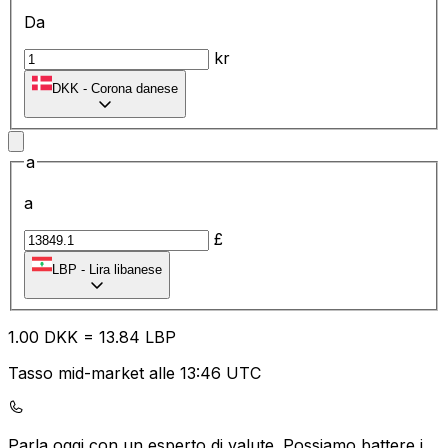
Da
kr
DKK
-
Corona danese
a
a
£
LBP
-
Lira libanese
1.00
DKK
=
13.84
LBP
Tasso mid-market alle 13:46 UTC
Parla oggi con un esperto di valute.
Possiamo battere i