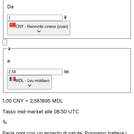
Da
¥
CNY
-
Renminbi cinese (yuan)
a
a
lei
MDL
-
Leu moldavo
1.00
CNY
=
2,
581895
MDL
Tasso mid-market alle 08:50 UTC
Parla oggi con un esperto di valute.
Possiamo battere i