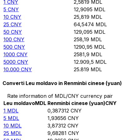
1
CNY
2,5819
MDL
5
CNY
12,9095
MDL
10
CNY
25,819
MDL
25
CNY
64,5474
MDL
50
CNY
129,095
MDL
100
CNY
258,19
MDL
500
CNY
1290,95
MDL
1000
CNY
2581,9
MDL
5000
CNY
12.909,5
MDL
10.000
CNY
25.819
MDL
Converti Leu moldavo in Renminbi cinese (yuan)
Rate information of MDL/CNY currency pair
Leu moldavo
MDL
Renminbi cinese (yuan)
CNY
1
MDL
0,387312
CNY
5
MDL
1,93656
CNY
10
MDL
3,87312
CNY
25
MDL
9,68281
CNY