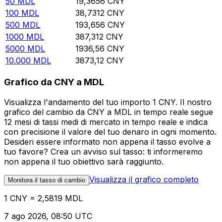
50
MDL
19,3656
CNY
100
MDL
38,7312
CNY
500
MDL
193,656
CNY
1000
MDL
387,312
CNY
5000
MDL
1936,56
CNY
10.000
MDL
3873,12
CNY
Grafico da CNY a MDL
Visualizza l'andamento del tuo importo 1 CNY. Il nostro
grafico del cambio da CNY a MDL in tempo reale segue
12 mesi di tassi medi di mercato in tempo reale e indica
con precisione il valore del tuo denaro in ogni momento.
Desideri essere informato non appena il tasso evolve a
tuo favore? Crea un avviso sul tasso: ti informeremo
non appena il tuo obiettivo sarà raggiunto.
Visualizza il grafico completo
Monitora il tasso di cambio
1 CNY = 2,5819 MDL
7 ago 2026, 08:50 UTC