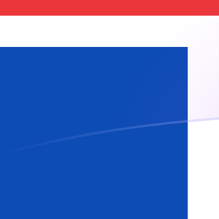
Tassi di cambio da BRL a ISK oggi
Converti Real brasiliano in Corona islandese
Rate information of BRL/ISK currency
pair
Real brasiliano
BRL
Corona islandese
ISK
1
BRL
24,2727
ISK
5
BRL
121,363
ISK
10
BRL
242,727
ISK
25
BRL
606,817
ISK
50
BRL
1213,63
ISK
100
BRL
2427,27
ISK
500
BRL
12.136,3
ISK
1000
BRL
24.272,7
ISK
5000
BRL
121.363
ISK
10.000
BRL
242.727
ISK