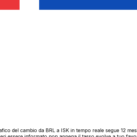
afico del cambio da BRL a ISK in tempo reale segue 12 mesi 
deri essere informato non appena il tasso evolve a tuo fav