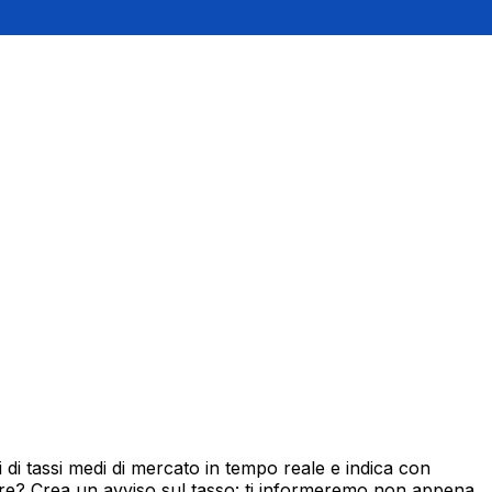
di tassi medi di mercato in tempo reale e indica con
ore? Crea un avviso sul tasso: ti informeremo non appena