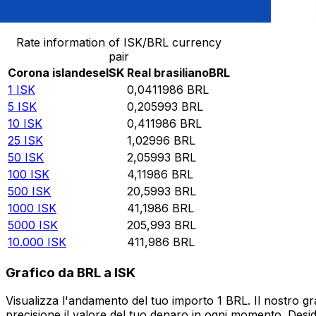
Converti Corona islandese in Real brasiliano
Rate information of ISK/BRL currency
pair
Corona islandese
ISK
Real brasiliano
BRL
1
ISK
0,0411986
BRL
5
ISK
0,205993
BRL
10
ISK
0,411986
BRL
25
ISK
1,02996
BRL
50
ISK
2,05993
BRL
100
ISK
4,11986
BRL
500
ISK
20,5993
BRL
1000
ISK
41,1986
BRL
5000
ISK
205,993
BRL
10.000
ISK
411,986
BRL
Grafico da BRL a ISK
Visualizza l'andamento del tuo importo 1 BRL. Il nostro gr
precisione il valore del tuo denaro in ogni momento. Desi