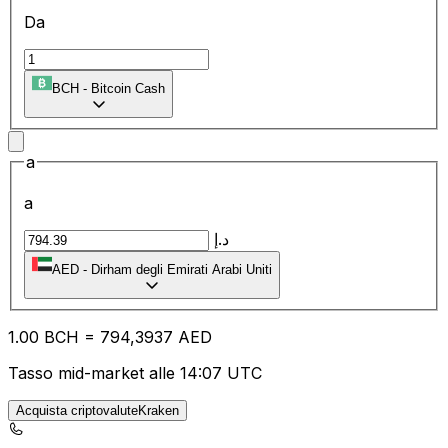
Da
BCH
-
Bitcoin Cash
a
a
د.إ
AED
-
Dirham degli Emirati Arabi Uniti
1.00
BCH
=
79
4,3937
AED
Tasso mid-market alle 14:07 UTC
Acquista criptovaluteKraken