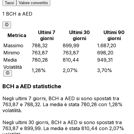
Tassi
Valore convertito
1 BCH a AED
Ultimi 7
Ultimi 30
Ultimi 90
Metrica
giorni
giorni
giorni
Massimo
788,32
899,99
1.687,20
Minimo
763,87
763,87
698,20
Media
780,28
810,44
949,31
Volatilità
1,28%
2,07%
3,70%
BCH a AED statistiche
Negli ultimi 7 giorni, BCH a AED si sono spostati tra
763,87 e 788,32. La media è stata 780,28 con 1,28%
volatilità.
Negli ultimi 30 giorni, BCH a AED si sono spostati tra
763,87 e 899,99. La media è stata 810,44 con 2,07%