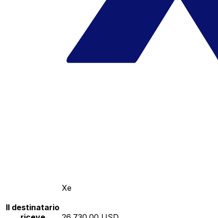
Xe
Il destinatario
riceve
26,730.00 USD