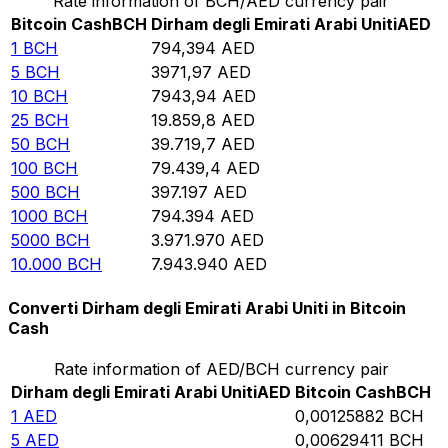
Rate information of BCH/AED currency pair
Bitcoin Cash
BCH
Dirham degli Emirati Arabi Uniti
AED
1
BCH
794,394
AED
5
BCH
3971,97
AED
10
BCH
7943,94
AED
25
BCH
19.859,8
AED
50
BCH
39.719,7
AED
100
BCH
79.439,4
AED
500
BCH
397.197
AED
1000
BCH
794.394
AED
5000
BCH
3.971.970
AED
10.000
BCH
7.943.940
AED
Converti Dirham degli Emirati Arabi Uniti in Bitcoin
Cash
Rate information of AED/BCH currency pair
Dirham degli Emirati Arabi Uniti
AED
Bitcoin Cash
BCH
1
AED
0,00125882
BCH
5
AED
0,00629411
BCH