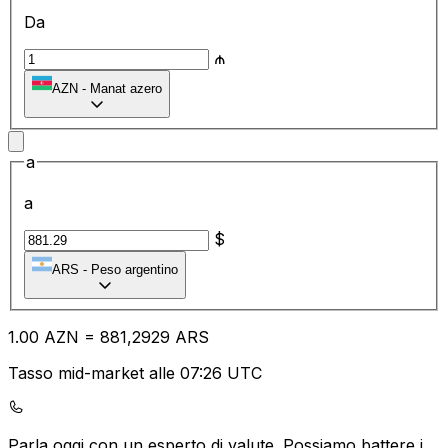
Da
₼
AZN
-
Manat azero
a
a
$
ARS
-
Peso argentino
1.00
AZN
=
88
1,2929
ARS
Tasso mid-market alle 07:26 UTC
Parla oggi con un esperto di valute.
Possiamo battere i