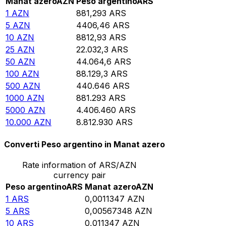
Manat azero
AZN
Peso argentino
ARS
1
AZN
881,293
ARS
5
AZN
4406,46
ARS
10
AZN
8812,93
ARS
25
AZN
22.032,3
ARS
50
AZN
44.064,6
ARS
100
AZN
88.129,3
ARS
500
AZN
440.646
ARS
1000
AZN
881.293
ARS
5000
AZN
4.406.460
ARS
10.000
AZN
8.812.930
ARS
Converti Peso argentino in Manat azero
Rate information of ARS/AZN
currency pair
Peso argentino
ARS
Manat azero
AZN
1
ARS
0,0011347
AZN
5
ARS
0,00567348
AZN
10
ARS
0,011347
AZN