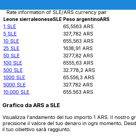
Rate information of SLE/ARS currency pair
Leone sierraleonese
SLE
Peso argentino
ARS
1
SLE
65,5563
ARS
5
SLE
327,782
ARS
10
SLE
655,563
ARS
25
SLE
1638,91
ARS
50
SLE
3277,82
ARS
100
SLE
6555,63
ARS
500
SLE
32.778,2
ARS
1000
SLE
65.556,3
ARS
5000
SLE
327.782
ARS
10.000
SLE
655.563
ARS
Grafico da ARS a SLE
Visualizza l'andamento del tuo importo 1 ARS. Il nostro g
precisione il valore del tuo denaro in ogni momento. Desi
il tuo obiettivo sarà raggiunto.