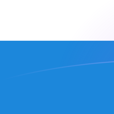
Tassi di cambio da ARS a SLE oggi
Converti Peso argentino in Leone sierraleonese
Rate information of ARS/SLE currency pair
Peso argentino
ARS
Leone sierraleonese
SLE
1
ARS
0,0152541
SLE
5
ARS
0,0762703
SLE
10
ARS
0,152541
SLE
25
ARS
0,381351
SLE
50
ARS
0,762703
SLE
100
ARS
1,52541
SLE
500
ARS
7,62703
SLE
1000
ARS
15,2541
SLE
5000
ARS
76,2703
SLE
10.000
ARS
152,541
SLE
Converti Leone sierraleonese in Peso argentino