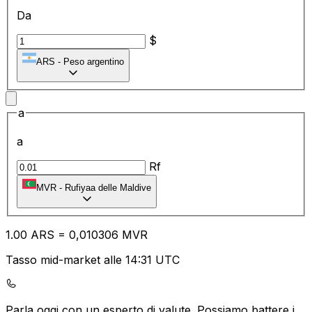
Da
$
ARS
-
Peso argentino
a
a
Rf
MVR
-
Rufiyaa delle Maldive
1.00
ARS
=
0,
010306
MVR
Tasso mid-market alle 14:31 UTC
Parla oggi con un esperto di valute.
Possiamo battere i