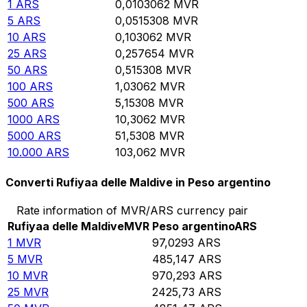
1
ARS
0,0103062
MVR
5
ARS
0,0515308
MVR
10
ARS
0,103062
MVR
25
ARS
0,257654
MVR
50
ARS
0,515308
MVR
100
ARS
1,03062
MVR
500
ARS
5,15308
MVR
1000
ARS
10,3062
MVR
5000
ARS
51,5308
MVR
10.000
ARS
103,062
MVR
Converti Rufiyaa delle Maldive in Peso argentino
Rate information of MVR/ARS currency pair
Rufiyaa delle Maldive
MVR
Peso argentino
ARS
1
MVR
97,0293
ARS
5
MVR
485,147
ARS
10
MVR
970,293
ARS
25
MVR
2425,73
ARS