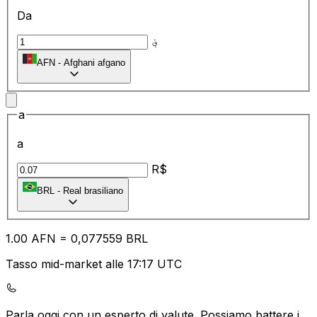
Da
؋
AFN
-
Afghani afgano
a
a
R$
BRL
-
Real brasiliano
1.00
AFN
=
0,
077559
BRL
Tasso mid-market alle 17:17 UTC
Parla oggi con un esperto di valute.
Possiamo battere i