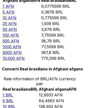
Afghani afgano
AFN
Real brasiliano
BRL
1
AFN
0,0775599
BRL
5
AFN
0,3878
BRL
10
AFN
0,775599
BRL
25
AFN
1,939
BRL
50
AFN
3,878
BRL
100
AFN
7,75599
BRL
500
AFN
38,78
BRL
1000
AFN
77,5599
BRL
5000
AFN
387,8
BRL
10.000
AFN
775,599
BRL
Converti Real brasiliano in Afghani afgano
Rate information of BRL/AFN currency
pair
Real brasiliano
BRL
Afghani afgano
AFN
1
BRL
12,8933
AFN
5
BRL
64,4663
AFN
10
BRL
128,933
AFN