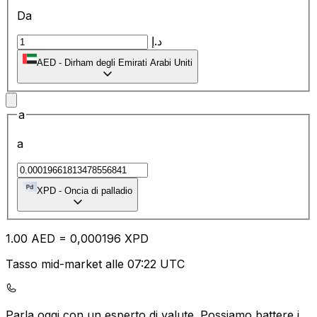
Da
د.إ
AED
-
Dirham degli Emirati Arabi Uniti
a
a
XPD
-
Oncia di palladio
1.00
AED
=
0,
000196
XPD
Tasso mid-market alle 07:22 UTC
Parla oggi con un esperto di valute.
Possiamo battere i