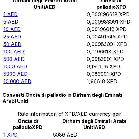
Dirham degli Emirati Arabi
Oncia di
Uniti
AED
palladio
XPD
1
AED
0,000196618
XPD
5
AED
0,000983091
XPD
10
AED
0,00196618
XPD
25
AED
0,00491545
XPD
50
AED
0,00983091
XPD
100
AED
0,0196618
XPD
500
AED
0,0983091
XPD
1000
AED
0,196618
XPD
5000
AED
0,983091
XPD
10.000
AED
1,96618
XPD
Converti Oncia di palladio in Dirham degli Emirati
Arabi Uniti
Rate information of XPD/AED currency pair
Oncia di
Dirham degli Emirati Arabi
palladio
XPD
Uniti
AED
1
XPD
5086
AED