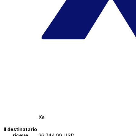
Xe
Il destinatario
riceve
26,744.00 USD