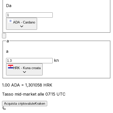
Da
ADA
-
Cardano
a
a
kn
HRK
-
Kuna croata
1.00
ADA
=
1,
301058
HRK
Tasso mid-market alle 07:15 UTC
Acquista criptovaluteKraken