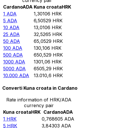
currency pair
Cardano
ADA
Kuna croata
HRK
1
ADA
1,30106
HRK
5
ADA
6,50529
HRK
10
ADA
13,0106
HRK
25
ADA
32,5265
HRK
50
ADA
65,0529
HRK
100
ADA
130,106
HRK
500
ADA
650,529
HRK
1000
ADA
1301,06
HRK
5000
ADA
6505,29
HRK
10.000
ADA
13.010,6
HRK
Converti Kuna croata in Cardano
Rate information of HRK/ADA
currency pair
Kuna croata
HRK
Cardano
ADA
1
HRK
0,768605
ADA
5
HRK
3,84303
ADA