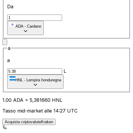
Da
ADA
-
Cardano
a
a
L
HNL
-
Lempira honduregna
1.00
ADA
=
5,
381660
HNL
Tasso mid-market alle 14:27 UTC
Acquista criptovaluteKraken