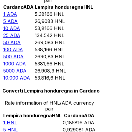
pair
Cardano
ADA
Lempira honduregna
HNL
1
ADA
5,38166
HNL
5
ADA
26,9083
HNL
10
ADA
53,8166
HNL
25
ADA
134,542
HNL
50
ADA
269,083
HNL
100
ADA
538,166
HNL
500
ADA
2690,83
HNL
1000
ADA
5381,66
HNL
5000
ADA
26.908,3
HNL
10.000
ADA
53.816,6
HNL
Converti Lempira honduregna in Cardano
Rate information of HNL/ADA currency
pair
Lempira honduregna
HNL
Cardano
ADA
1
HNL
0,185816
ADA
5
HNL
0,929081
ADA