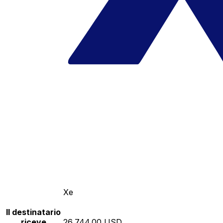
Xe
Il destinatario
riceve
26,744.00 USD