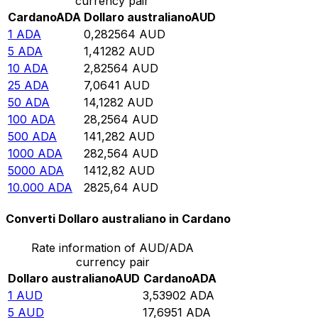
currency pair
Cardano
ADA
Dollaro australiano
AUD
1
ADA
0,282564
AUD
5
ADA
1,41282
AUD
10
ADA
2,82564
AUD
25
ADA
7,0641
AUD
50
ADA
14,1282
AUD
100
ADA
28,2564
AUD
500
ADA
141,282
AUD
1000
ADA
282,564
AUD
5000
ADA
1412,82
AUD
10.000
ADA
2825,64
AUD
Converti Dollaro australiano in Cardano
Rate information of AUD/ADA
currency pair
Dollaro australiano
AUD
Cardano
ADA
1
AUD
3,53902
ADA
5
AUD
17,6951
ADA