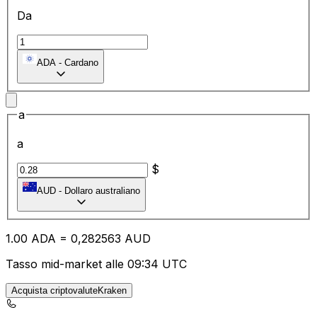
Da
ADA
-
Cardano
a
a
$
AUD
-
Dollaro australiano
1.00
ADA
=
0,
282563
AUD
Tasso mid-market alle 09:34 UTC
Acquista criptovaluteKraken