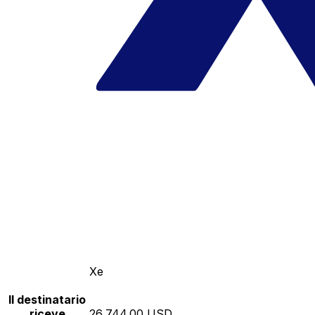
Xe
Il destinatario
riceve
26,744.00 USD