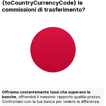
{toCountryCurrencyCode} le
commissioni di trasferimento?
OTP Bank Serbia costi di trasferimento internazionale da
RSD a JPY dipendono da fattori come l'importo del
trasferimento. Di solito, i trasferimenti più grandi
comportano commissioni più basse e tassi di cambio
migliori. Controlla la tabella di confronto per confrontare
le OTP Bank Serbia commissioni con Xe.
Perché trasferire con Xe invece che
con le banche tradizionali?
Tariffe migliori
Offriamo costantemente tassi che superano le
banche
, offrendoti il massimo rapporto qualità-prezzo.
Confrontaci con la tua banca per vedere la differenza.