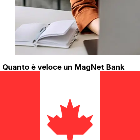
Quanto è veloce un MagNet Bank
HUF di trasferirsi CAD ?
I tempi di consegna per i trasferimenti internazionali con
MagNet Bank da Ungheria a Canada variano in base al
metodo di pagamento e al tempismo della transazione.
Tipicamente, i bonifici bancari internazionali richiedono
da 1 a 5 giorni lavorativi. Fattori come le festività
bancarie e i controlli di sicurezza possono influire sulla
consegna. Controlla i tempi di scadenza MagNet Bank
Zrtper evitare ritardi.