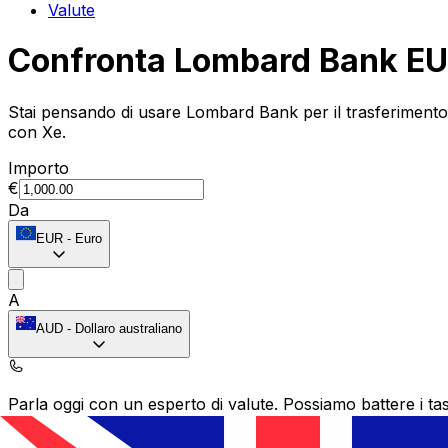
Valute
Confronta Lombard Bank EU
Stai pensando di usare Lombard Bank per il trasferimento
con Xe.
Importo
€
Da
EUR
-
Euro
A
AUD
-
Dollaro australiano
Parla oggi con un esperto di valute.
Possiamo battere i tas
Prenota una chiamata