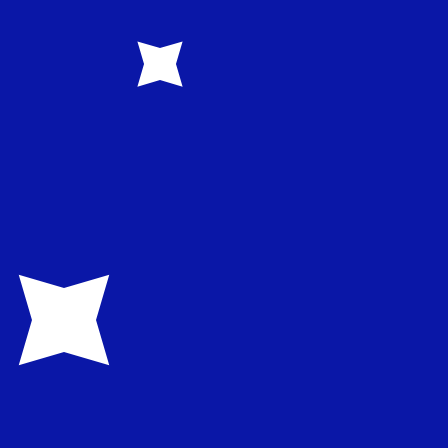
1.605800
€0