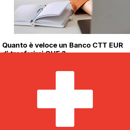
Quanto è veloce un Banco CTT EUR
di trasferirsi CHF ?
I tempi di consegna per i trasferimenti internazionali con
Banco CTT da Paesi Membri dell'Euro a Svizzera
variano in base al metodo di pagamento e al tempismo
della transazione. Tipicamente, i bonifici bancari
internazionali richiedono da 1 a 5 giorni lavorativi. Fattori
come le festività bancarie e i controlli di sicurezza
possono influire sulla consegna. Controlla i tempi di
scadenza Banco CTT, S.Aper evitare ritardi.