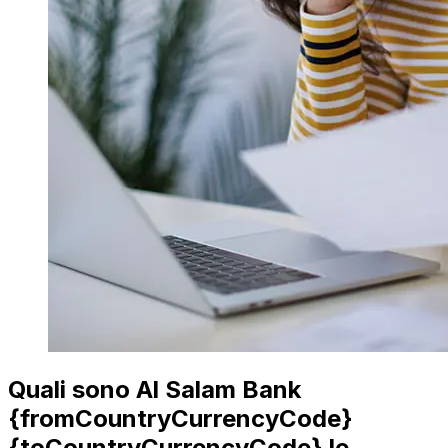
Quali sono Al Salam Bank
{fromCountryCurrencyCode}
{toCountryCurrencyCode} le