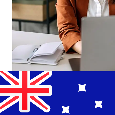
Quanto è veloce un Al Salam Bank
BHD di trasferirsi AUD ?
I tempi di consegna per i trasferimenti internazionali con
Al Salam Bank da Bahrain a Australia variano in base al
metodo di pagamento e al tempismo della transazione.
Tipicamente, i bonifici bancari internazionali richiedono