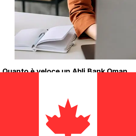
Quanto è veloce un Ahli Bank Oman
OMR di trasferirsi CAD ?
I tempi di consegna per i trasferimenti internazionali con
Ahli Bank Oman da Oman a Canada variano in base al
metodo di pagamento e al tempismo della transazione.
Tipicamente, i bonifici bancari internazionali richiedono
da 1 a 5 giorni lavorativi. Fattori come le festività
bancarie e i controlli di sicurezza possono influire sulla
consegna. Controlla i tempi di scadenza Ahli Bank
O.Gper evitare ritardi.