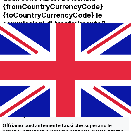
{fromCountryCurrencyCode}
{toCountryCurrencyCode} le
commissioni di trasferimento?
ABSA Botswana costi di trasferimento internazionale da
BWP a GBP dipendono da fattori come l'importo del
trasferimento. Di solito, i trasferimenti più grandi
comportano commissioni più basse e tassi di cambio
migliori. Controlla la tabella di confronto per confrontare
le ABSA Botswana commissioni con Xe.
Perché trasferire con Xe invece che
con le banche tradizionali?
Tariffe migliori
Offriamo costantemente tassi che superano le