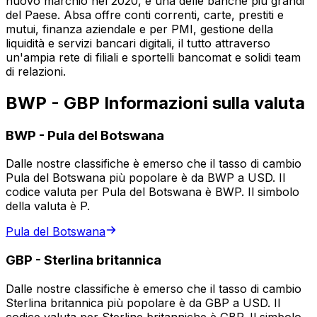
nuovo marchio nel 2020, è una delle banche più grandi
del Paese. Absa offre conti correnti, carte, prestiti e
mutui, finanza aziendale e per PMI, gestione della
liquidità e servizi bancari digitali, il tutto attraverso
un'ampia rete di filiali e sportelli bancomat e solidi team
di relazioni.
BWP - GBP Informazioni sulla valuta
BWP
-
Pula del Botswana
Dalle nostre classifiche è emerso che il tasso di cambio
Pula del Botswana più popolare è da BWP a USD. Il
codice valuta per Pula del Botswana è BWP. Il simbolo
della valuta è P.
Pula del Botswana
GBP
-
Sterlina britannica
Dalle nostre classifiche è emerso che il tasso di cambio
Sterlina britannica più popolare è da GBP a USD. Il
codice valuta per Sterline britanniche è GBP. Il simbolo