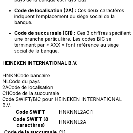
Code de localisation (2A) :
Ces deux caractères
indiquent l’emplacement du siège social de la
banque.
Code de succursale (CI1) :
Ces 3 chiffres spécifient
une branche particulière. Les codes BIC se
terminant par « XXX » font référence au siège
social de la banque.
HEINEKEN INTERNATIONAL B.V.
HNKN
Code bancaire
NL
Code du pays
2A
Code de localisation
CI1
Code de la succursale
Code SWIFT/BIC pour HEINEKEN INTERNATIONAL
B.V.
Code SWIFT
HNKNNL2ACI1
Code SWIFT (8
HNKNNL2A
caractères)
Code de la succursale
CI1