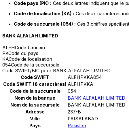
Code pays (PK) :
Ces deux lettres indiquent que le p
Code de localisation (KA) :
Ces deux caractères indi
Code de succursale (054) :
Ces 3 chiffres spécifien
BANK ALFALAH LIMITED
ALFH
Code bancaire
PK
Code du pays
KA
Code de localisation
054
Code de la succursale
Code SWIFT/BIC pour BANK ALFALAH LIMITED
Code SWIFT
ALFHPKKA054
Code SWIFT (8 caractères)
ALFHPKKA
Code de la succursale
054
Nom de la banque
BANK ALFALAH LIMITED
Nom de la succursale
BANK ALFALAH LIMITED
Adresse
237-B
Ville
FAISALABAD
Pays
Pakistan