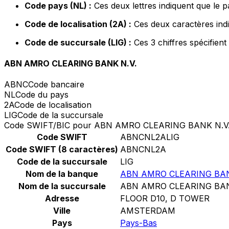
Code pays (NL) :
Ces deux lettres indiquent que le 
Code de localisation (2A) :
Ces deux caractères indi
Code de succursale (LIG) :
Ces 3 chiffres spécifient
ABN AMRO CLEARING BANK N.V.
ABNC
Code bancaire
NL
Code du pays
2A
Code de localisation
LIG
Code de la succursale
Code SWIFT/BIC pour ABN AMRO CLEARING BANK N.V
Code SWIFT
ABNCNL2ALIG
Code SWIFT (8 caractères)
ABNCNL2A
Code de la succursale
LIG
Nom de la banque
ABN AMRO CLEARING BAN
Nom de la succursale
ABN AMRO CLEARING BAN
Adresse
FLOOR D10, D TOWER
Ville
AMSTERDAM
Pays
Pays-Bas