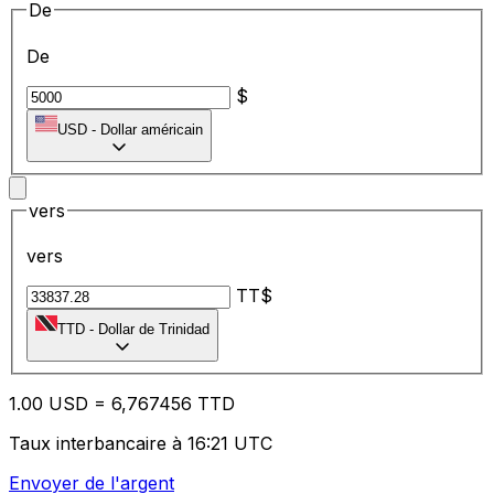
De
De
$
USD
-
Dollar américain
vers
vers
TT$
TTD
-
Dollar de Trinidad
1.00
USD
=
6,
767456
TTD
Taux interbancaire à 16:21 UTC
Envoyer de l'argent