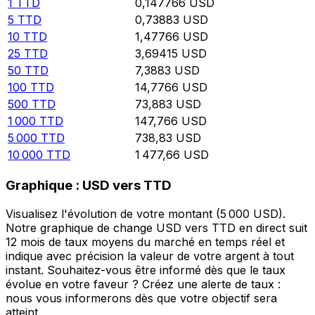
1
TTD
0,147766
USD
5
TTD
0,73883
USD
10
TTD
1,47766
USD
25
TTD
3,69415
USD
50
TTD
7,3883
USD
100
TTD
14,7766
USD
500
TTD
73,883
USD
1 000
TTD
147,766
USD
5 000
TTD
738,83
USD
10 000
TTD
1 477,66
USD
Graphique : USD vers TTD
Visualisez l'évolution de votre montant (5 000 USD).
Notre graphique de change USD vers TTD en direct suit
12 mois de taux moyens du marché en temps réel et
indique avec précision la valeur de votre argent à tout
instant. Souhaitez-vous être informé dès que le taux
évolue en votre faveur ? Créez une alerte de taux :
nous vous informerons dès que votre objectif sera
atteint.