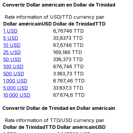
Convertir Dollar américain en Dollar de Trinidad
Rate information of USD/TTD currency pair
Dollar américain
USD
Dollar de Trinidad
TTD
1
USD
6,76746
TTD
5
USD
33,8373
TTD
10
USD
67,6746
TTD
25
USD
169,186
TTD
50
USD
338,373
TTD
100
USD
676,746
TTD
500
USD
3 383,73
TTD
1 000
USD
6 767,46
TTD
5 000
USD
33 837,3
TTD
10 000
USD
67 674,6
TTD
Convertir Dollar de Trinidad en Dollar américain
Rate information of TTD/USD currency pair
Dollar de Trinidad
TTD
Dollar américain
USD