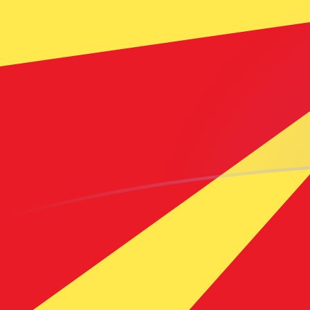
Le taux de change de USD vers MKD 
Convertir Dollar américain en Dinar macédonien
Rate information of USD/MKD currency pair
Dollar américain
USD
Dinar macédonien
MKD
1
USD
53,2713
MKD
5
USD
266,357
MKD
10
USD
532,713
MKD
25
USD
1 331,78
MKD
50
USD
2 663,57
MKD
100
USD
5 327,13
MKD
500
USD
26 635,7
MKD
1 000
USD
53 271,3
MKD
5 000
USD
266 357
MKD
10 000
USD
532 713
MKD