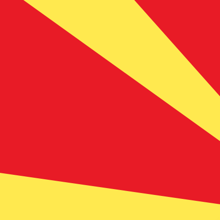
ден
MKD
-
Dinar macédonien
1.00
USD
=
53
,27134
MKD
Taux interbancaire à 19:03 UTC
Envoyer de l'argent
Parlez avec un expert en devises dès aujourd'hui.
Nous p
Planifier un appel
Nous utilisons le taux de marché moyen pour notre conv
d'argent.
Vérifiez les taux d'envoi.
Saviez-vous que vous pouvez envoyer de l'argent à l'étr
Inscrivez-vous aujourd'hui