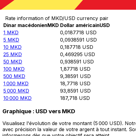
Convertir Dinar macédonien en Dollar américain
Rate information of MKD/USD currency pair
Dinar macédonien
MKD
Dollar américain
USD
1
MKD
0,0187718
USD
5
MKD
0,0938591
USD
10
MKD
0,187718
USD
25
MKD
0,469295
USD
50
MKD
0,938591
USD
100
MKD
1,87718
USD
500
MKD
9,38591
USD
1 000
MKD
18,7718
USD
5 000
MKD
93,8591
USD
10 000
MKD
187,718
USD
Graphique : USD vers MKD
Visualisez l'évolution de votre montant (5 000 USD). No
avec précision la valeur de votre argent à tout instant. 
informerons dès que votre objectif sera atteint.