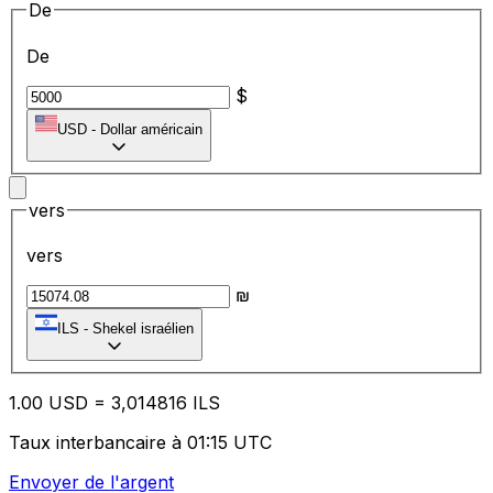
De
De
$
USD
-
Dollar américain
vers
vers
₪
ILS
-
Shekel israélien
1.00
USD
=
3,
014816
ILS
Taux interbancaire à 01:15 UTC
Envoyer de l'argent