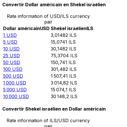
Convertir Dollar américain en Shekel israélien
Rate information of USD/ILS currency
pair
Dollar américain
USD
Shekel israélien
ILS
1
USD
3,01482
ILS
5
USD
15,0741
ILS
10
USD
30,1482
ILS
25
USD
75,3704
ILS
50
USD
150,741
ILS
100
USD
301,482
ILS
500
USD
1 507,41
ILS
1 000
USD
3 014,82
ILS
5 000
USD
15 074,1
ILS
10 000
USD
30 148,2
ILS
Convertir Shekel israélien en Dollar américain
Rate information of ILS/USD currency
pair