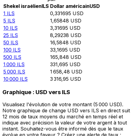
Shekel israélien
ILS
Dollar américain
USD
1
ILS
0,331695
USD
5
ILS
1,65848
USD
10
ILS
3,31695
USD
25
ILS
8,29238
USD
50
ILS
16,5848
USD
100
ILS
33,1695
USD
500
ILS
165,848
USD
1 000
ILS
331,695
USD
5 000
ILS
1 658,48
USD
10 000
ILS
3 316,95
USD
Graphique : USD vers ILS
Visualisez l'évolution de votre montant (5 000 USD).
Notre graphique de change USD vers ILS en direct suit
12 mois de taux moyens du marché en temps réel et
indique avec précision la valeur de votre argent à tout
instant. Souhaitez-vous être informé dès que le taux
évolue en votre faveur ? Créez une alerte de taux :