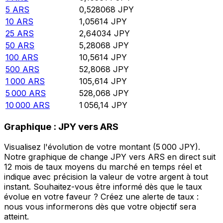
5
ARS
0,528068
JPY
10
ARS
1,05614
JPY
25
ARS
2,64034
JPY
50
ARS
5,28068
JPY
100
ARS
10,5614
JPY
500
ARS
52,8068
JPY
1 000
ARS
105,614
JPY
5 000
ARS
528,068
JPY
10 000
ARS
1 056,14
JPY
Graphique : JPY vers ARS
Visualisez l'évolution de votre montant (5 000 JPY).
Notre graphique de change JPY vers ARS en direct suit
12 mois de taux moyens du marché en temps réel et
indique avec précision la valeur de votre argent à tout
instant. Souhaitez-vous être informé dès que le taux
évolue en votre faveur ? Créez une alerte de taux :
nous vous informerons dès que votre objectif sera
atteint.