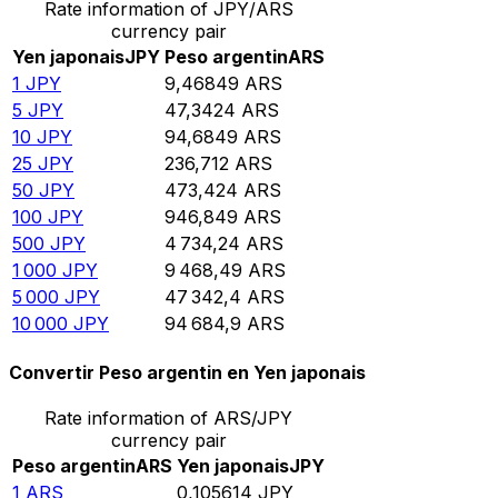
Rate information of JPY/ARS
currency pair
Yen japonais
JPY
Peso argentin
ARS
1
JPY
9,46849
ARS
5
JPY
47,3424
ARS
10
JPY
94,6849
ARS
25
JPY
236,712
ARS
50
JPY
473,424
ARS
100
JPY
946,849
ARS
500
JPY
4 734,24
ARS
1 000
JPY
9 468,49
ARS
5 000
JPY
47 342,4
ARS
10 000
JPY
94 684,9
ARS
Convertir Peso argentin en Yen japonais
Rate information of ARS/JPY
currency pair
Peso argentin
ARS
Yen japonais
JPY
1
ARS
0,105614
JPY