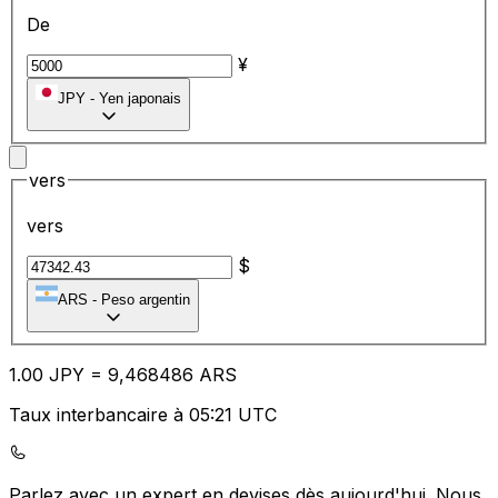
De
¥
JPY
-
Yen japonais
vers
vers
$
ARS
-
Peso argentin
1.00
JPY
=
9,
468486
ARS
Taux interbancaire à 05:21 UTC
Parlez avec un expert en devises dès aujourd'hui.
Nous