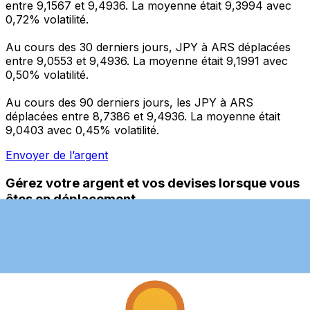
entre 9,1567 et 9,4936. La moyenne était 9,3994 avec
0,72% volatilité.
Au cours des 30 derniers jours, JPY à ARS déplacées
entre 9,0553 et 9,4936. La moyenne était 9,1991 avec
0,50% volatilité.
Au cours des 90 derniers jours, les JPY à ARS
déplacées entre 8,7386 et 9,4936. La moyenne était
9,0403 avec 0,45% volatilité.
Envoyer de l’argent
Gérez votre argent et vos devises lorsque vous
êtes en déplacement
L'application Xe réunit toutes les fonctionnalités
nécessaires pour vos transferts d'argent internationaux
et la gestion de vos devises. Convertissez des devises,
programmez des alertes de taux et transférez de
l'argent à l'étranger sans frais cachés. Téléchargez
l'application dès aujourd'hui !