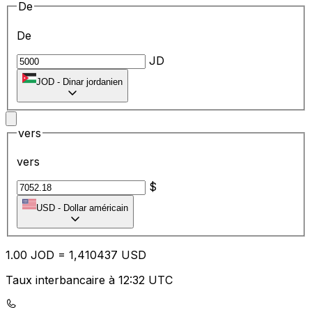
De
De
JD
JOD
-
Dinar jordanien
vers
vers
$
USD
-
Dollar américain
1.00
JOD
=
1,
410437
USD
Taux interbancaire à 12:32 UTC