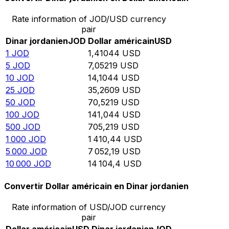
Rate information of JOD/USD currency
pair
Dinar jordanien
JOD
Dollar américain
USD
1
JOD
1,41044
USD
5
JOD
7,05219
USD
10
JOD
14,1044
USD
25
JOD
35,2609
USD
50
JOD
70,5219
USD
100
JOD
141,044
USD
500
JOD
705,219
USD
1 000
JOD
1 410,44
USD
5 000
JOD
7 052,19
USD
10 000
JOD
14 104,4
USD
Convertir Dollar américain en Dinar jordanien
Rate information of USD/JOD currency
pair