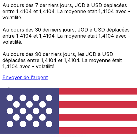
Au cours des 7 derniers jours, JOD à USD déplacées
entre 1,4104 et 1,4104. La moyenne était 1,4104 avec -
volatilité.
Au cours des 30 derniers jours, JOD à USD déplacées
entre 1,4104 et 1,4104. La moyenne était 1,4104 avec -
volatilité.
Au cours des 90 derniers jours, les JOD à USD
déplacées entre 1,4104 et 1,4104. La moyenne était
1,4104 avec - volatilité.
Envoyer de l’argent
Gérez votre argent et vos devises lorsque vous
êtes en déplacement
L'application Xe réunit toutes les fonctionnalités
nécessaires pour vos transferts d'argent internationaux
et la gestion de vos devises. Convertissez des devises,
programmez des alertes de taux et transférez de
l'argent à l'étranger sans frais cachés. Téléchargez