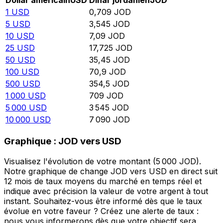
Dollar américain
USD
Dinar jordanien
JOD
1
USD
0,709
JOD
5
USD
3,545
JOD
10
USD
7,09
JOD
25
USD
17,725
JOD
50
USD
35,45
JOD
100
USD
70,9
JOD
500
USD
354,5
JOD
1 000
USD
709
JOD
5 000
USD
3 545
JOD
10 000
USD
7 090
JOD
Graphique : JOD vers USD
Visualisez l'évolution de votre montant (5 000 JOD).
Notre graphique de change JOD vers USD en direct suit
12 mois de taux moyens du marché en temps réel et
indique avec précision la valeur de votre argent à tout
instant. Souhaitez-vous être informé dès que le taux
évolue en votre faveur ? Créez une alerte de taux :
nous vous informerons dès que votre objectif sera