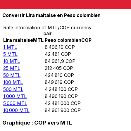
10 000
COP
1,177
MTL
Convertir Lira maltaise en Peso colombien
Rate information of MTL/COP currency
pair
Lira maltaise
MTL
Peso colombien
COP
1
MTL
8 496,19
COP
5
MTL
42 481
COP
10
MTL
84 961,9
COP
25
MTL
212 405
COP
50
MTL
424 810
COP
100
MTL
849 619
COP
500
MTL
4 248 100
COP
1 000
MTL
8 496 190
COP
5 000
MTL
42 481 000
COP
10 000
MTL
84 961 900
COP
Graphique : COP vers MTL