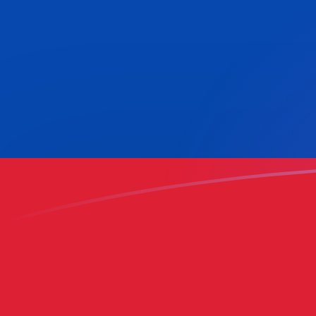
Le taux de change de COP vers MTL a
Convertir Peso colombien en Lira maltaise
Rate information of COP/MTL currency
pair
Peso colombien
COP
Lira maltaise
MTL
1
COP
0,0001177
MTL
5
COP
0,000588499
MTL
10
COP
0,001177
MTL
25
COP
0,00294249
MTL
50
COP
0,00588499
MTL
100
COP
0,01177
MTL
500
COP
0,0588499
MTL
1 000
COP
0,1177
MTL
5 000
COP
0,588499
MTL