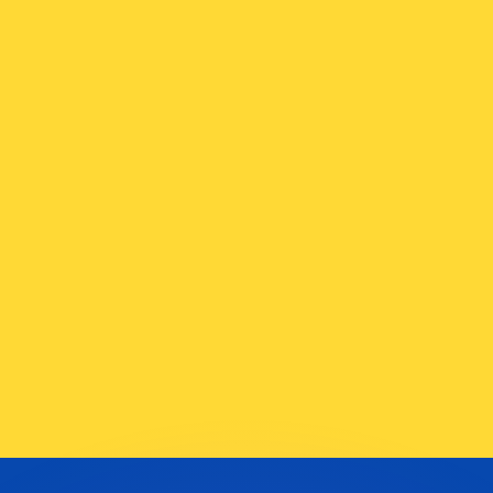
ouvons battre les taux des concurrents.
ertisseur. Le taux est donné à titre d'information seulemen
anger avec Xe ?