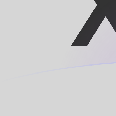
Le taux de change de CNY vers XPF a
Convertir Yuan ou renminbi chinois en Franc CFP
Rate information of CNY/XPF currency pair
Yuan ou renminbi chinois
CNY
Franc CFP
XPF
1
CNY
15,3506
XPF
5
CNY
76,7532
XPF
10
CNY
153,506
XPF
25
CNY
383,766
XPF
50
CNY
767,532
XPF
100
CNY
1 535,06
XPF
500
CNY
7 675,32
XPF
1 000
CNY
15 350,6
XPF
5 000
CNY
76 753,2
XPF
10 000
CNY
153 506
XPF
Convertir Franc CFP en Yuan ou renminbi chinois