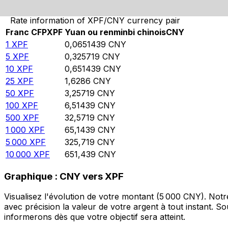
Rate information of XPF/CNY currency pair
Franc CFP
XPF
Yuan ou renminbi chinois
CNY
1
XPF
0,0651439
CNY
5
XPF
0,325719
CNY
10
XPF
0,651439
CNY
25
XPF
1,6286
CNY
50
XPF
3,25719
CNY
100
XPF
6,51439
CNY
500
XPF
32,5719
CNY
1 000
XPF
65,1439
CNY
5 000
XPF
325,719
CNY
10 000
XPF
651,439
CNY
Graphique : CNY vers XPF
Visualisez l'évolution de votre montant (5 000 CNY). Not
avec précision la valeur de votre argent à tout instant. 
informerons dès que votre objectif sera atteint.