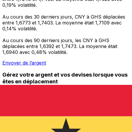
0,19% volatilité.
Au cours des 30 derniers jours, CNY à GHS déplacées
entre 1,6773 et 1,7403. La moyenne était 1,7109 avec
0,14% volatilité.
Au cours des 90 derniers jours, les CNY à GHS
déplacées entre 1,6392 et 1,7473. La moyenne était
1,6940 avec 0,48% volatilité.
Envoyer de l’argent
Gérez votre argent et vos devises lorsque vous
êtes en déplacement
L'application Xe réunit toutes les fonctionnalités
nécessaires pour vos transferts d'argent internationaux
et la gestion de vos devises. Convertissez des devises,
programmez des alertes de taux et transférez de
l'argent à l'étranger sans frais cachés. Téléchargez
l'application dès aujourd'hui !