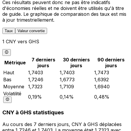
Ces résultats peuvent donc ne pas être indicatifs
d'économies réelles et ne doivent être utilisés qu'à titre
de guide. Le graphique de comparaison des taux est mis
à jour trimestriellement.
Taux
Valeur convertie
1 CNY vers GHS
7 derniers
30 derniers
90 derniers
Métrique
jours
jours
jours
Haut
1,7403
1,7403
1,7473
Bas
1,7246
1,6773
1,6392
Moyenne
1,7323
1,7109
1,6940
Volatilité
0,19%
0,14%
0,48%
CNY à GHS statistiques
Au cours des 7 derniers jours, CNY à GHS déplacées
entre 1,7246 et 1,7403. La moyenne était 1,7323 avec