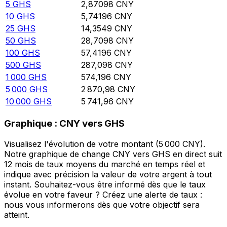
5
GHS
2,87098
CNY
10
GHS
5,74196
CNY
25
GHS
14,3549
CNY
50
GHS
28,7098
CNY
100
GHS
57,4196
CNY
500
GHS
287,098
CNY
1 000
GHS
574,196
CNY
5 000
GHS
2 870,98
CNY
10 000
GHS
5 741,96
CNY
Graphique : CNY vers GHS
Visualisez l'évolution de votre montant (5 000 CNY).
Notre graphique de change CNY vers GHS en direct suit
12 mois de taux moyens du marché en temps réel et
indique avec précision la valeur de votre argent à tout
instant. Souhaitez-vous être informé dès que le taux
évolue en votre faveur ? Créez une alerte de taux :
nous vous informerons dès que votre objectif sera
atteint.