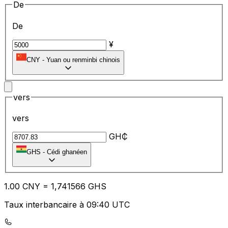
De
De
¥
CNY
-
Yuan ou renminbi chinois
vers
vers
GH₵
GHS
-
Cédi ghanéen
1.00
CNY
=
1,
741566
GHS
Taux interbancaire à 09:40 UTC