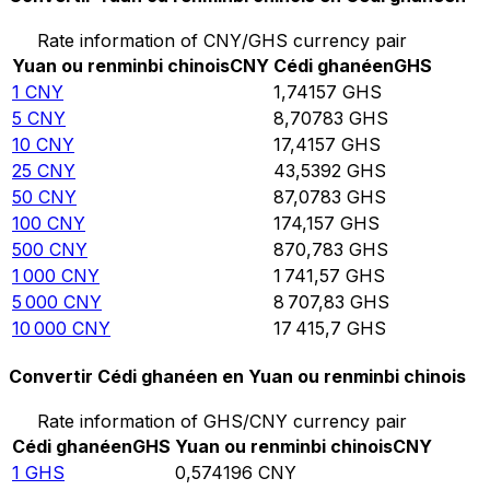
Rate information of CNY/GHS currency pair
Yuan ou renminbi chinois
CNY
Cédi ghanéen
GHS
1
CNY
1,74157
GHS
5
CNY
8,70783
GHS
10
CNY
17,4157
GHS
25
CNY
43,5392
GHS
50
CNY
87,0783
GHS
100
CNY
174,157
GHS
500
CNY
870,783
GHS
1 000
CNY
1 741,57
GHS
5 000
CNY
8 707,83
GHS
10 000
CNY
17 415,7
GHS
Convertir Cédi ghanéen en Yuan ou renminbi chinois
Rate information of GHS/CNY currency pair
Cédi ghanéen
GHS
Yuan ou renminbi chinois
CNY
1
GHS
0,574196
CNY