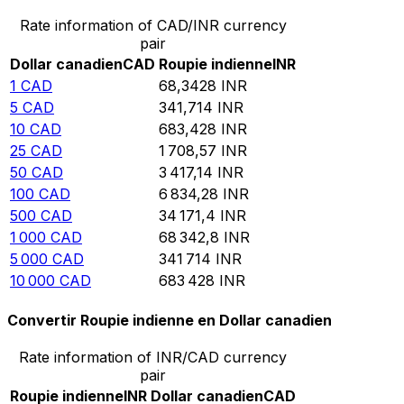
Rate information of CAD/INR currency
pair
Dollar canadien
CAD
Roupie indienne
INR
1
CAD
68,3428
INR
5
CAD
341,714
INR
10
CAD
683,428
INR
25
CAD
1 708,57
INR
50
CAD
3 417,14
INR
100
CAD
6 834,28
INR
500
CAD
34 171,4
INR
1 000
CAD
68 342,8
INR
5 000
CAD
341 714
INR
10 000
CAD
683 428
INR
Convertir Roupie indienne en Dollar canadien
Rate information of INR/CAD currency
pair
Roupie indienne
INR
Dollar canadien
CAD