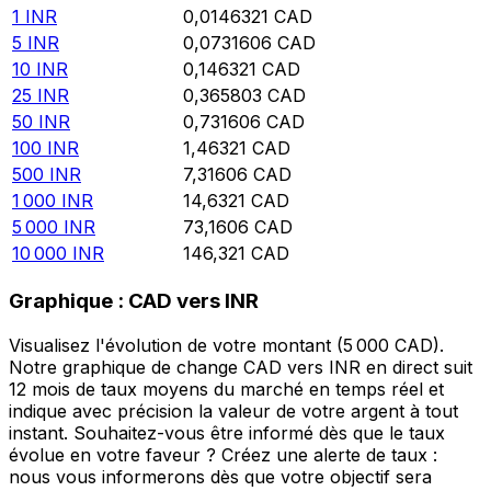
1
INR
0,0146321
CAD
5
INR
0,0731606
CAD
10
INR
0,146321
CAD
25
INR
0,365803
CAD
50
INR
0,731606
CAD
100
INR
1,46321
CAD
500
INR
7,31606
CAD
1 000
INR
14,6321
CAD
5 000
INR
73,1606
CAD
10 000
INR
146,321
CAD
Graphique : CAD vers INR
Visualisez l'évolution de votre montant (5 000 CAD).
Notre graphique de change CAD vers INR en direct suit
12 mois de taux moyens du marché en temps réel et
indique avec précision la valeur de votre argent à tout
instant. Souhaitez-vous être informé dès que le taux
évolue en votre faveur ? Créez une alerte de taux :
nous vous informerons dès que votre objectif sera