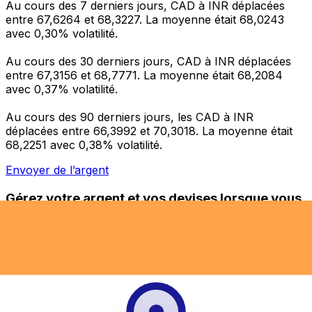
Au cours des 7 derniers jours, CAD à INR déplacées
entre 67,6264 et 68,3227. La moyenne était 68,0243
avec 0,30% volatilité.
Au cours des 30 derniers jours, CAD à INR déplacées
entre 67,3156 et 68,7771. La moyenne était 68,2084
avec 0,37% volatilité.
Au cours des 90 derniers jours, les CAD à INR
déplacées entre 66,3992 et 70,3018. La moyenne était
68,2251 avec 0,38% volatilité.
Envoyer de l’argent
Gérez votre argent et vos devises lorsque vous
êtes en déplacement
L'application Xe réunit toutes les fonctionnalités
nécessaires pour vos transferts d'argent internationaux
et la gestion de vos devises. Convertissez des devises,
programmez des alertes de taux et transférez de
l'argent à l'étranger sans frais cachés. Téléchargez
l'application dès aujourd'hui !