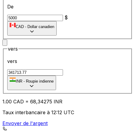
De
$
CAD
-
Dollar canadien
vers
vers
₹
INR
-
Roupie indienne
1.00
CAD
=
68
,34275
INR
Taux interbancaire à 12:12 UTC
Envoyer de l'argent