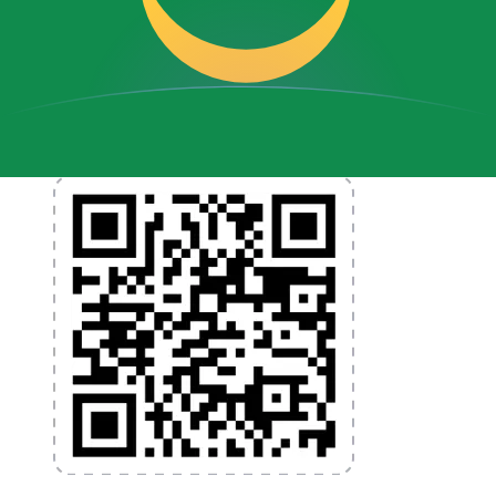
et la gestion de vos devises. Convertissez des devises,
programmez des alertes de taux et transférez de
l'argent à l'étranger sans frais cachés. Téléchargez
l'application dès aujourd'hui !