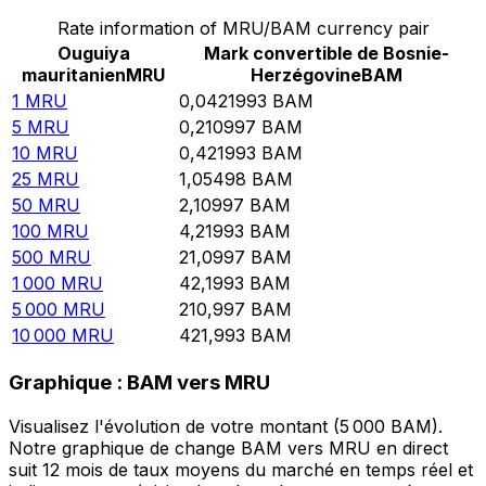
Rate information of MRU/BAM currency pair
Ouguiya
Mark convertible de Bosnie-
mauritanien
MRU
Herzégovine
BAM
1
MRU
0,0421993
BAM
5
MRU
0,210997
BAM
10
MRU
0,421993
BAM
25
MRU
1,05498
BAM
50
MRU
2,10997
BAM
100
MRU
4,21993
BAM
500
MRU
21,0997
BAM
1 000
MRU
42,1993
BAM
5 000
MRU
210,997
BAM
10 000
MRU
421,993
BAM
Graphique : BAM vers MRU
Visualisez l'évolution de votre montant (5 000 BAM).
Notre graphique de change BAM vers MRU en direct
suit 12 mois de taux moyens du marché en temps réel et