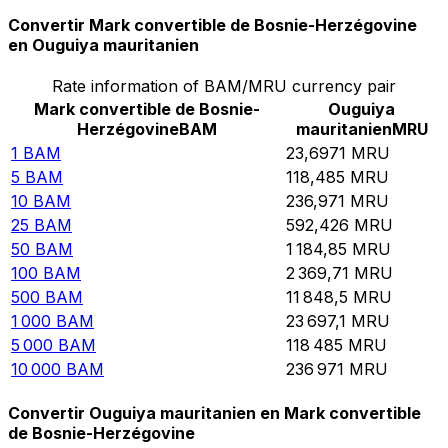
Convertir Mark convertible de Bosnie-Herzégovine
en Ouguiya mauritanien
Rate information of BAM/MRU currency pair
Mark convertible de Bosnie-
Ouguiya
Herzégovine
BAM
mauritanien
MRU
1
BAM
23,6971
MRU
5
BAM
118,485
MRU
10
BAM
236,971
MRU
25
BAM
592,426
MRU
50
BAM
1 184,85
MRU
100
BAM
2 369,71
MRU
500
BAM
11 848,5
MRU
1 000
BAM
23 697,1
MRU
5 000
BAM
118 485
MRU
10 000
BAM
236 971
MRU
Convertir Ouguiya mauritanien en Mark convertible
de Bosnie-Herzégovine