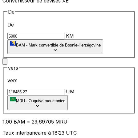
Convertisseur de devises XE
De
De
KM
BAM
-
Mark convertible de Bosnie-Herzégovine
vers
vers
UM
MRU
-
Ouguiya mauritanien
1.00
BAM
=
23
,69705
MRU
Taux interbancaire à 18:23 UTC