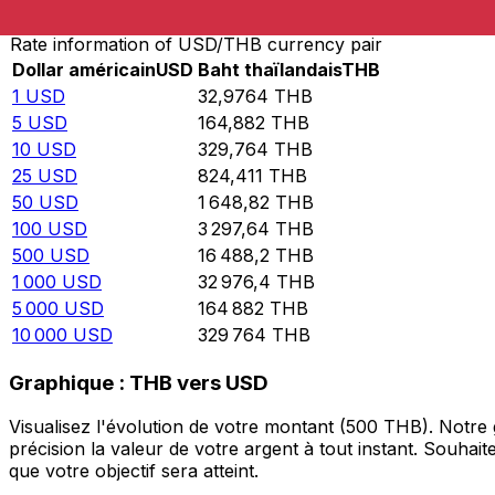
Rate information of USD/THB currency pair
Dollar américain
USD
Baht thaïlandais
THB
1
USD
32,9764
THB
5
USD
164,882
THB
10
USD
329,764
THB
25
USD
824,411
THB
50
USD
1 648,82
THB
100
USD
3 297,64
THB
500
USD
16 488,2
THB
1 000
USD
32 976,4
THB
5 000
USD
164 882
THB
10 000
USD
329 764
THB
Graphique : THB vers USD
Visualisez l'évolution de votre montant (500 THB). Notr
précision la valeur de votre argent à tout instant. Souha
que votre objectif sera atteint.