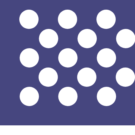
$
USD
-
Dollar américain
1.00
THB
=
0,
030324
USD
Taux interbancaire à 17:34 UTC
Parlez avec un expert en devises dès aujourd'hui.
Nous p
Planifier un appel
Nous utilisons le taux de marché moyen pour notre conv
d'argent.
Vérifiez les taux d'envoi.
Saviez-vous que vous pouvez envoyer de l'argent à l'étr
Inscrivez-vous aujourd'hui