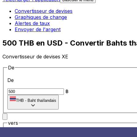
Convertisseur de devises
Graphiques de change
Alertes de taux
Envoyer de l'argent
500 THB en USD - Convertir Bahts tha
Convertisseur de devises XE
De
De
฿
THB
-
Baht thaïlandais
vers
vers