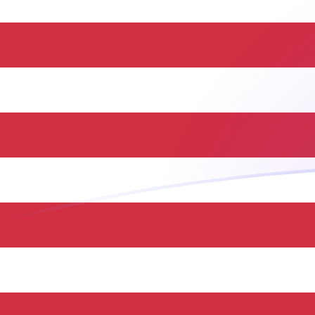
Le taux de change de THB vers USD a
Convertir Baht thaïlandais en Dollar américain
Rate information of THB/USD currency pair
Baht thaïlandais
THB
Dollar américain
USD
1
THB
0,0303247
USD
5
THB
0,151623
USD
10
THB
0,303247
USD
25
THB
0,758117
USD
50
THB
1,51623
USD
100
THB
3,03247
USD
500
THB
15,1623
USD
1 000
THB
30,3247
USD
5 000
THB
151,623
USD
10 000
THB
303,247
USD
Convertir Dollar américain en Baht thaïlandais