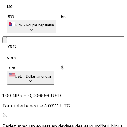
De
₨
NPR
-
Roupie népalaise
vers
vers
$
USD
-
Dollar américain
1.00
NPR
=
0,
006566
USD
Taux interbancaire à 07:11 UTC
Parlez avec un expert en devises dès aujourd'hui.
Nous