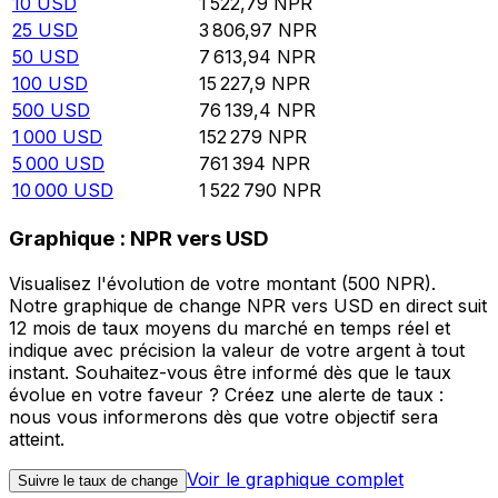
10
USD
1 522,79
NPR
25
USD
3 806,97
NPR
50
USD
7 613,94
NPR
100
USD
15 227,9
NPR
500
USD
76 139,4
NPR
1 000
USD
152 279
NPR
5 000
USD
761 394
NPR
10 000
USD
1 522 790
NPR
Graphique : NPR vers USD
Visualisez l'évolution de votre montant (500 NPR).
Notre graphique de change NPR vers USD en direct suit
12 mois de taux moyens du marché en temps réel et
indique avec précision la valeur de votre argent à tout
instant. Souhaitez-vous être informé dès que le taux
évolue en votre faveur ? Créez une alerte de taux :
nous vous informerons dès que votre objectif sera
atteint.
Voir le graphique complet
Suivre le taux de change