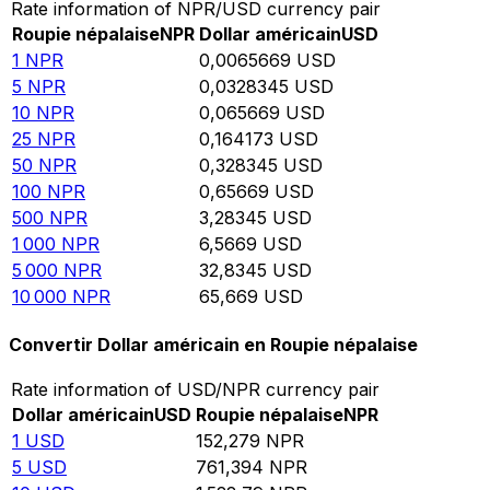
Rate information of NPR/USD currency pair
Roupie népalaise
NPR
Dollar américain
USD
1
NPR
0,0065669
USD
5
NPR
0,0328345
USD
10
NPR
0,065669
USD
25
NPR
0,164173
USD
50
NPR
0,328345
USD
100
NPR
0,65669
USD
500
NPR
3,28345
USD
1 000
NPR
6,5669
USD
5 000
NPR
32,8345
USD
10 000
NPR
65,669
USD
Convertir Dollar américain en Roupie népalaise
Rate information of USD/NPR currency pair
Dollar américain
USD
Roupie népalaise
NPR
1
USD
152,279
NPR
5
USD
761,394
NPR