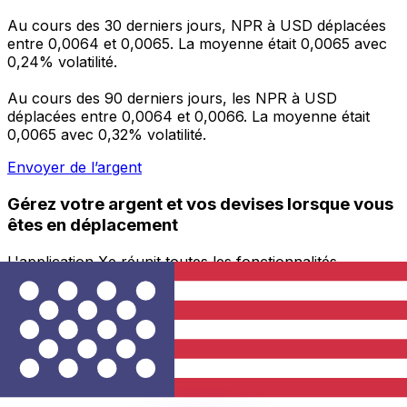
Au cours des 30 derniers jours, NPR à USD déplacées
entre 0,0064 et 0,0065. La moyenne était 0,0065 avec
0,24% volatilité.
Au cours des 90 derniers jours, les NPR à USD
déplacées entre 0,0064 et 0,0066. La moyenne était
0,0065 avec 0,32% volatilité.
Envoyer de l’argent
Gérez votre argent et vos devises lorsque vous
êtes en déplacement
L'application Xe réunit toutes les fonctionnalités
nécessaires pour vos transferts d'argent internationaux
et la gestion de vos devises. Convertissez des devises,
programmez des alertes de taux et transférez de
l'argent à l'étranger sans frais cachés. Téléchargez
l'application dès aujourd'hui !