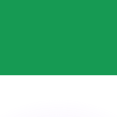
ouvons battre les taux des concurrents.
ertisseur. Le taux est donné à titre d'information seulemen
anger avec Xe ?