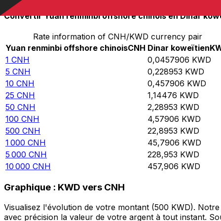
Convertir Yuan renminbi offshore chinois en Dinar kow
Rate information of CNH/KWD currency pair
Yuan renminbi offshore chinois
CNH
Dinar koweïtien
K
1
CNH
0,0457906
KWD
5
CNH
0,228953
KWD
10
CNH
0,457906
KWD
25
CNH
1,14476
KWD
50
CNH
2,28953
KWD
100
CNH
4,57906
KWD
500
CNH
22,8953
KWD
1 000
CNH
45,7906
KWD
5 000
CNH
228,953
KWD
10 000
CNH
457,906
KWD
Graphique : KWD vers CNH
Visualisez l'évolution de votre montant (500 KWD). Notr
avec précision la valeur de votre argent à tout instant. 