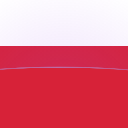
aujourd'hui
hinois
NH