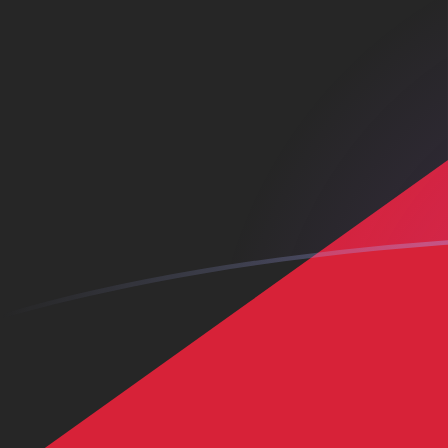
Le taux de change de KWD vers CNH 
Convertir Dinar koweïtien en Yuan renminbi offshore c
Rate information of KWD/CNH currency pair
Dinar koweïtien
KWD
Yuan renminbi offshore chinois
C
1
KWD
21,8386
CNH
5
KWD
109,193
CNH
10
KWD
218,386
CNH
25
KWD
545,964
CNH
50
KWD
1 091,93
CNH
100
KWD
2 183,86
CNH
500
KWD
10 919,3
CNH
1 000
KWD
21 838,6
CNH
5 000
KWD
109 193
CNH
10 000
KWD
218 386
CNH