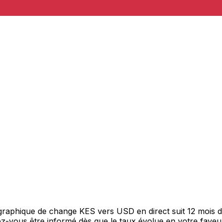
e graphique de change KES vers USD en direct suit 12 mois
itez-vous être informé dès que le taux évolue en votre fav