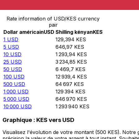
Convertir Dollar américain en Shilling kényan
Rate information of USD/KES currency
pair
Dollar américain
USD
Shilling kényan
KES
1
USD
129,394
KES
5
USD
646,97
KES
10
USD
1 293,94
KES
25
USD
3 234,85
KES
50
USD
6 469,7
KES
100
USD
12 939,4
KES
500
USD
64 697
KES
1 000
USD
129 394
KES
5 000
USD
646 970
KES
10 000
USD
1 293 940
KES
Graphique : KES vers USD
Visualisez l'évolution de votre montant (500 KES). Notr
précision la valeur de votre argent à tout instant. Souha