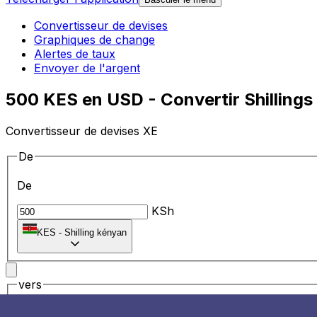
Convertisseur de devises
Graphiques de change
Alertes de taux
Envoyer de l'argent
500 KES en USD - Convertir Shillings
Convertisseur de devises XE
De
De
KSh
KES
-
Shilling kényan
vers
vers