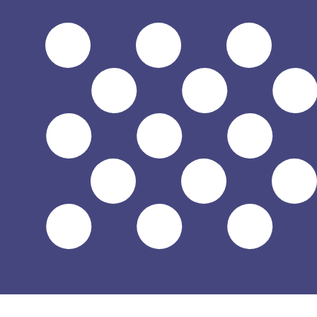
$
USD
-
Dollar américain
1.00
KES
=
0,
007728
USD
Taux interbancaire à 08:05 UTC
Parlez avec un expert en devises dès aujourd'hui.
Nous p
Planifier un appel
Nous utilisons le taux de marché moyen pour notre conv
d'argent.
Vérifiez les taux d'envoi.
Saviez-vous que vous pouvez envoyer de l'argent à l'étr
Inscrivez-vous aujourd'hui