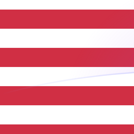
Le taux de change de KES vers USD a
Convertir Shilling kényan en Dollar américain
Rate information of KES/USD currency
pair
Shilling kényan
KES
Dollar américain
USD
1
KES
0,00772833
USD
5
KES
0,0386417
USD
10
KES
0,0772833
USD
25
KES
0,193208
USD
50
KES
0,386417
USD
100
KES
0,772833
USD
500
KES
3,86417
USD
1 000
KES
7,72833
USD
5 000
KES
38,6417
USD
10 000
KES
77,2833
USD