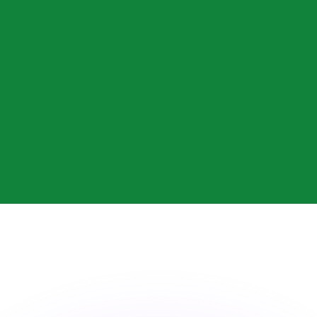
ouvons battre les taux des concurrents.
ertisseur. Le taux est donné à titre d'information seulemen
anger avec Xe ?