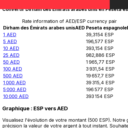
Convertir Dirham des Émirats arabes unis en Peseta e
Rate information of AED/ESP currency pair
Dirham des Émirats arabes unis
AED
Peseta espagnole
1
AED
39,3154
ESP
5
AED
196,577
ESP
10
AED
393,154
ESP
25
AED
982,886
ESP
50
AED
1 965,77
ESP
100
AED
3 931,54
ESP
500
AED
19 657,7
ESP
1 000
AED
39 315,4
ESP
5 000
AED
196 577
ESP
10 000
AED
393 154
ESP
Graphique : ESP vers AED
Visualisez l'évolution de votre montant (500 ESP). Notre
précision la valeur de votre argent à tout instant. Souha