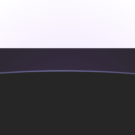
ujourd'hui
bes unis
AED