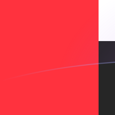
Le taux de change de ESP vers AED a
Convertir Peseta espagnole en Dirham des Émirats ara
Rate information of ESP/AED currency pair
Peseta espagnole
ESP
Dirham des Émirats arabes unis
1
ESP
0,0254353
AED
5
ESP
0,127177
AED
10
ESP
0,254353
AED
25
ESP
0,635883
AED
50
ESP
1,27177
AED
100
ESP
2,54353
AED
500
ESP
12,7177
AED
1 000
ESP
25,4353
AED
5 000
ESP
127,177
AED
10 000
ESP
254,353
AED