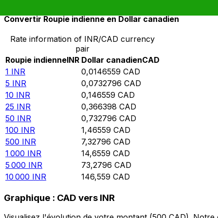
Convertir Roupie indienne en Dollar canadien
Rate information of INR/CAD currency
pair
Roupie indienne
INR
Dollar canadien
CAD
1
INR
0,0146559
CAD
5
INR
0,0732796
CAD
10
INR
0,146559
CAD
25
INR
0,366398
CAD
50
INR
0,732796
CAD
100
INR
1,46559
CAD
500
INR
7,32796
CAD
1 000
INR
14,6559
CAD
5 000
INR
73,2796
CAD
10 000
INR
146,559
CAD
Graphique : CAD vers INR
Visualisez l'évolution de votre montant (500 CAD). Notr