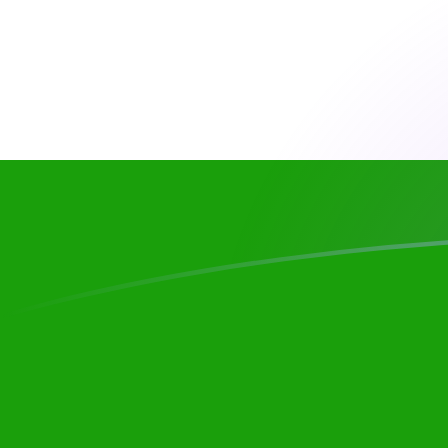
Le taux de change de CAD vers INR au
Convertir Dollar canadien en Roupie indienne
Rate information of CAD/INR currency
pair
Dollar canadien
CAD
Roupie indienne
INR
1
CAD
68,2318
INR
5
CAD
341,159
INR
10
CAD
682,318
INR
25
CAD
1 705,8
INR
50
CAD
3 411,59
INR
100
CAD
6 823,18
INR
500
CAD
34 115,9
INR
1 000
CAD
68 231,8
INR
5 000
CAD
341 159
INR
10 000
CAD
682 318
INR