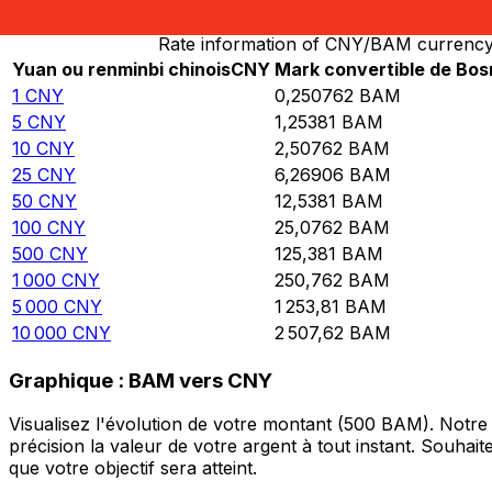
Rate information of CNY/BAM currency
Yuan ou renminbi chinois
CNY
Mark convertible de Bo
1
CNY
0,250762
BAM
5
CNY
1,25381
BAM
10
CNY
2,50762
BAM
25
CNY
6,26906
BAM
50
CNY
12,5381
BAM
100
CNY
25,0762
BAM
500
CNY
125,381
BAM
1 000
CNY
250,762
BAM
5 000
CNY
1 253,81
BAM
10 000
CNY
2 507,62
BAM
Graphique : BAM vers CNY
Visualisez l'évolution de votre montant (500 BAM). Notr
précision la valeur de votre argent à tout instant. Souha
que votre objectif sera atteint.