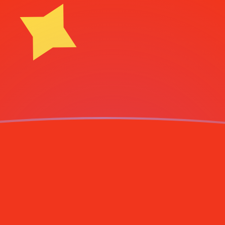
aujourd'hui
Yuan ou renminbi chinois
 pair
renminbi chinois
CNY
CNY
CNY
CNY
CNY
CNY
CNY
CNY
CNY
CNY
4
CNY
le de Bosnie-Herzégovine