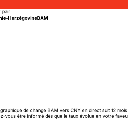
 pair
snie-Herzégovine
BAM
e graphique de change BAM vers CNY en direct suit 12 moi
itez-vous être informé dès que le taux évolue en votre fav