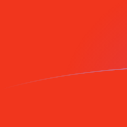
Le taux de change de BAM vers CNY 
Convertir Mark convertible de Bosnie-Herzégovine en 
Rate information of BAM/CNY currency
Mark convertible de Bosnie-Herzégovine
BAM
Yuan ou 
1
BAM
3,98784
5
BAM
19,9392
10
BAM
39,8784
25
BAM
99,696
50
BAM
199,392
100
BAM
398,784
500
BAM
1 993,92
1 000
BAM
3 987,84
5 000
BAM
19 939,2
10 000
BAM
39 878,
Convertir Yuan ou renminbi chinois en Mark convertib