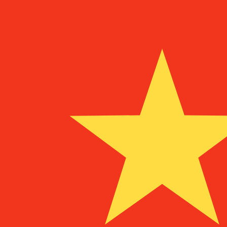
¥
CNY
-
Yuan ou renminbi chinois
1.00
BAM
=
3,
987839
CNY
Taux interbancaire à 12:55 UTC
Parlez avec un expert en devises dès aujourd'hui.
Nous p
Planifier un appel
Nous utilisons le taux de marché moyen pour notre conv
d'argent.
Vérifiez les taux d'envoi.
Saviez-vous que vous pouvez envoyer de l'argent à l'étr
Inscrivez-vous aujourd'hui