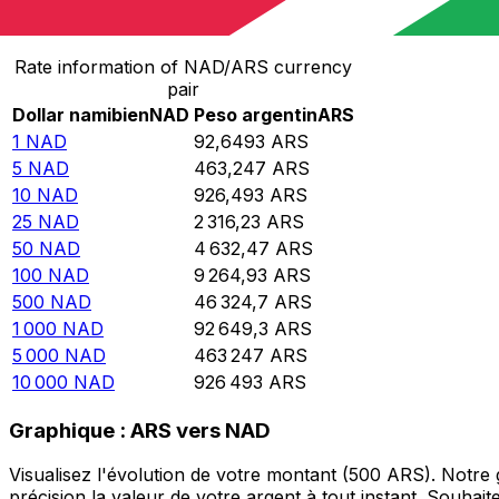
Convertir Dollar namibien en Peso argentin
Rate information of NAD/ARS currency
pair
Dollar namibien
NAD
Peso argentin
ARS
1
NAD
92,6493
ARS
5
NAD
463,247
ARS
10
NAD
926,493
ARS
25
NAD
2 316,23
ARS
50
NAD
4 632,47
ARS
100
NAD
9 264,93
ARS
500
NAD
46 324,7
ARS
1 000
NAD
92 649,3
ARS
5 000
NAD
463 247
ARS
10 000
NAD
926 493
ARS
Graphique : ARS vers NAD
Visualisez l'évolution de votre montant (500 ARS). Notr
précision la valeur de votre argent à tout instant. Souha