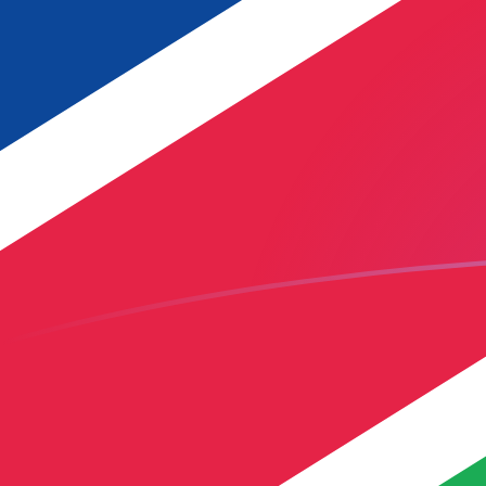
Le taux de change de ARS vers NAD a
Convertir Peso argentin en Dollar namibien
Rate information of ARS/NAD currency
pair
Peso argentin
ARS
Dollar namibien
NAD
1
ARS
0,0107934
NAD
5
ARS
0,0539669
NAD
10
ARS
0,107934
NAD
25
ARS
0,269835
NAD
50
ARS
0,539669
NAD
100
ARS
1,07934
NAD
500
ARS
5,39669
NAD
1 000
ARS
10,7934
NAD
5 000
ARS
53,9669
NAD
10 000
ARS
107,934
NAD