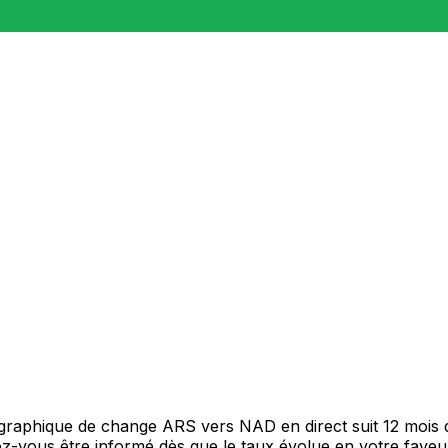
e graphique de change ARS vers NAD en direct suit 12 mois
itez-vous être informé dès que le taux évolue en votre fav