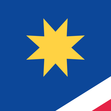
$
NAD
-
Dollar namibien
1.00
ARS
=
0,
010793
NAD
Taux interbancaire à 16:04 UTC
Parlez avec un expert en devises dès aujourd'hui.
Nous p
Planifier un appel
Nous utilisons le taux de marché moyen pour notre conv
d'argent.
Vérifiez les taux d'envoi.
Saviez-vous que vous pouvez envoyer de l'argent à l'étr
Inscrivez-vous aujourd'hui