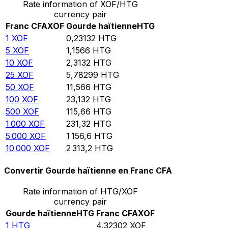
Rate information of XOF/HTG
currency pair
Franc CFA
XOF
Gourde haïtienne
HTG
1
XOF
0,23132
HTG
5
XOF
1,1566
HTG
10
XOF
2,3132
HTG
25
XOF
5,78299
HTG
50
XOF
11,566
HTG
100
XOF
23,132
HTG
500
XOF
115,66
HTG
1 000
XOF
231,32
HTG
5 000
XOF
1 156,6
HTG
10 000
XOF
2 313,2
HTG
Convertir Gourde haïtienne en Franc CFA
Rate information of HTG/XOF
currency pair
Gourde haïtienne
HTG
Franc CFA
XOF
1
HTG
4,32302
XOF