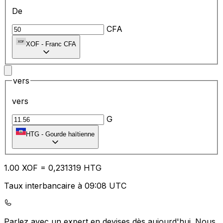
De
CFA
XOF
-
Franc CFA
vers
vers
G
HTG
-
Gourde haïtienne
1.00
XOF
=
0,
231319
HTG
Taux interbancaire à 09:08 UTC
Parlez avec un expert en devises dès aujourd'hui.
Nous