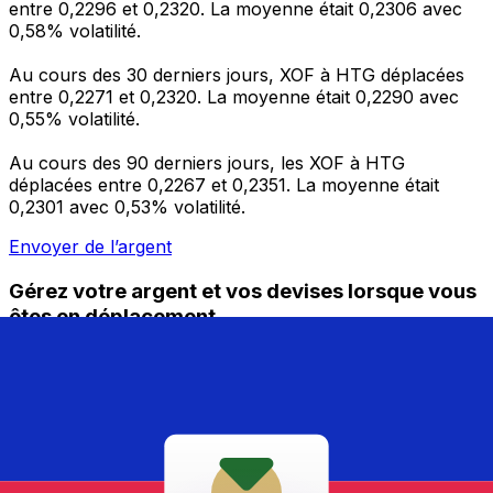
entre 0,2296 et 0,2320. La moyenne était 0,2306 avec
0,58% volatilité.
Au cours des 30 derniers jours, XOF à HTG déplacées
entre 0,2271 et 0,2320. La moyenne était 0,2290 avec
0,55% volatilité.
Au cours des 90 derniers jours, les XOF à HTG
déplacées entre 0,2267 et 0,2351. La moyenne était
0,2301 avec 0,53% volatilité.
Envoyer de l’argent
Gérez votre argent et vos devises lorsque vous
êtes en déplacement
L'application Xe réunit toutes les fonctionnalités
nécessaires pour vos transferts d'argent internationaux
et la gestion de vos devises. Convertissez des devises,
programmez des alertes de taux et transférez de
l'argent à l'étranger sans frais cachés. Téléchargez
l'application dès aujourd'hui !