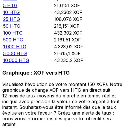
5
HTG
21,6151
XOF
10
HTG
43,2302
XOF
25
HTG
108,076
XOF
50
HTG
216,151
XOF
100
HTG
432,302
XOF
500
HTG
2 161,51
XOF
1 000
HTG
4 323,02
XOF
5 000
HTG
21 615,1
XOF
10 000
HTG
43 230,2
XOF
Graphique : XOF vers HTG
Visualisez l'évolution de votre montant (50 XOF). Notre
graphique de change XOF vers HTG en direct suit
12 mois de taux moyens du marché en temps réel et
indique avec précision la valeur de votre argent à tout
instant. Souhaitez-vous être informé dès que le taux
évolue en votre faveur ? Créez une alerte de taux :
nous vous informerons dès que votre objectif sera
atteint.