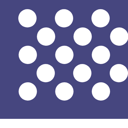
$
USD
-
Dollar américain
1.00
NAD
=
0,
061922
USD
Taux interbancaire à 20:54 UTC
Parlez avec un expert en devises dès aujourd'hui.
Nous p
Planifier un appel
Nous utilisons le taux de marché moyen pour notre conv
d'argent.
Vérifiez les taux d'envoi.
Saviez-vous que vous pouvez envoyer de l'argent à l'étr
Inscrivez-vous aujourd'hui