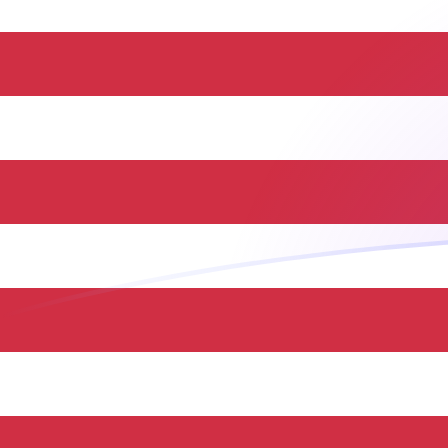
Le taux de change de NAD vers USD a
Convertir Dollar namibien en Dollar américain
Rate information of NAD/USD currency
pair
Dollar namibien
NAD
Dollar américain
USD
1
NAD
0,061923
USD
5
NAD
0,309615
USD
10
NAD
0,61923
USD
25
NAD
1,54807
USD
50
NAD
3,09615
USD
100
NAD
6,1923
USD
500
NAD
30,9615
USD
1 000
NAD
61,923
USD
5 000
NAD
309,615
USD
10 000
NAD
619,23
USD