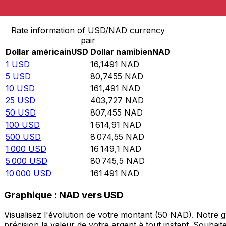
Convertir Dollar américain en Dollar namibien
Rate information of USD/NAD currency
pair
Dollar américain
USD
Dollar namibien
NAD
1
USD
16,1491
NAD
5
USD
80,7455
NAD
10
USD
161,491
NAD
25
USD
403,727
NAD
50
USD
807,455
NAD
100
USD
1 614,91
NAD
500
USD
8 074,55
NAD
1 000
USD
16 149,1
NAD
5 000
USD
80 745,5
NAD
10 000
USD
161 491
NAD
Graphique : NAD vers USD
Visualisez l'évolution de votre montant (50 NAD). Notre
précision la valeur de votre argent à tout instant. Souha