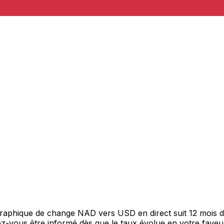
 graphique de change NAD vers USD en direct suit 12 mois 
itez-vous être informé dès que le taux évolue en votre fav