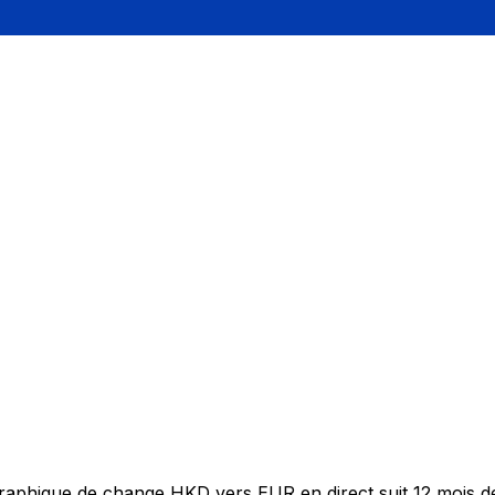
 graphique de change HKD vers EUR en direct suit 12 mois 