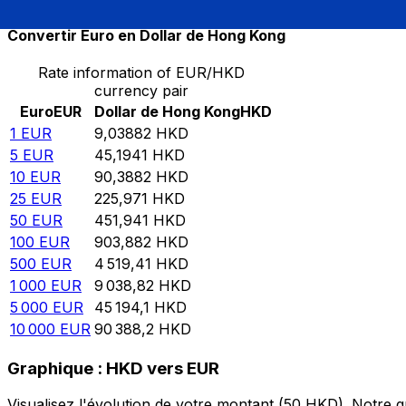
Convertir Euro en Dollar de Hong Kong
Rate information of EUR/HKD
currency pair
Euro
EUR
Dollar de Hong Kong
HKD
1
EUR
9,03882
HKD
5
EUR
45,1941
HKD
10
EUR
90,3882
HKD
25
EUR
225,971
HKD
50
EUR
451,941
HKD
100
EUR
903,882
HKD
500
EUR
4 519,41
HKD
1 000
EUR
9 038,82
HKD
5 000
EUR
45 194,1
HKD
10 000
EUR
90 388,2
HKD
Graphique : HKD vers EUR
Visualisez l'évolution de votre montant (50 HKD). Notre