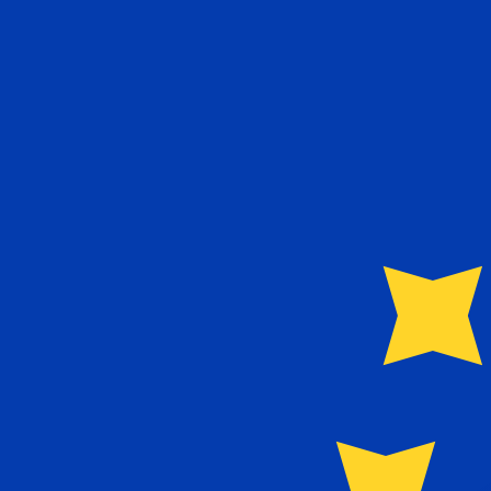
€
EUR
-
Euro
1.00
HKD
=
0,
110633
EUR
Taux interbancaire à 06:47 UTC
Envoyer de l'argent
Parlez avec un expert en devises dès aujourd'hui.
Nous p
Planifier un appel
Nous utilisons le taux de marché moyen pour notre conv
d'argent.
Vérifiez les taux d'envoi.
Saviez-vous que vous pouvez envoyer de l'argent à l'étr
Inscrivez-vous aujourd'hui