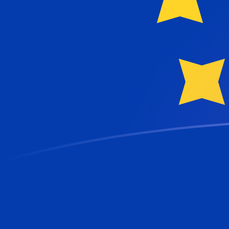
Le taux de change de HKD vers EUR a
Convertir Dollar de Hong Kong en Euro
Rate information of HKD/EUR currency
pair
Dollar de Hong Kong
HKD
Euro
EUR
1
HKD
0,110634
EUR
5
HKD
0,553169
EUR
10
HKD
1,10634
EUR
25
HKD
2,76585
EUR
50
HKD
5,53169
EUR
100
HKD
11,0634
EUR
500
HKD
55,3169
EUR
1 000
HKD
110,634
EUR
5 000
HKD
553,169
EUR
10 000
HKD
1 106,34
EUR