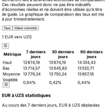
Ces résultats peuvent donc ne pas être indicatifs
d'économies réelles et ne doivent être utilisés qu'à titre
de guide. Le graphique de comparaison des taux est mis
à jour trimestriellement.
Taux
Valeur convertie
1 EUR vers UZS
7 derniers
30 derniers
90 derniers
Métrique
jours
jours
jours
Haut
13 874,19
13 874,19
14 334,43
Bas
13 714,57
13 645,83
13 533,71
Moyenne
13 776,34
13 750,24
13 857,16
Volatilité
0,64%
0,42%
0,44%
EUR à UZS statistiques
Au cours des 7 derniers jours, EUR à UZS déplacées