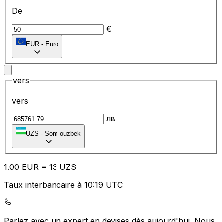
De
€
EUR
-
Euro
vers
vers
лв
UZS
-
Som ouzbek
1.00
EUR
=
13
UZS
Taux interbancaire à 10:19 UTC
Parlez avec un expert en devises dès aujourd'hui.
Nous