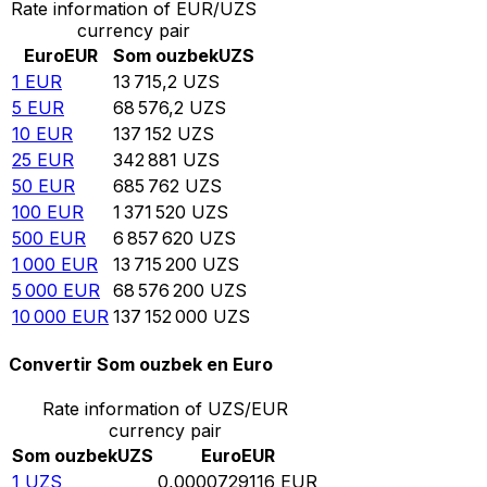
Rate information of EUR/UZS
currency pair
Euro
EUR
Som ouzbek
UZS
1
EUR
13 715,2
UZS
5
EUR
68 576,2
UZS
10
EUR
137 152
UZS
25
EUR
342 881
UZS
50
EUR
685 762
UZS
100
EUR
1 371 520
UZS
500
EUR
6 857 620
UZS
1 000
EUR
13 715 200
UZS
5 000
EUR
68 576 200
UZS
10 000
EUR
137 152 000
UZS
Convertir Som ouzbek en Euro
Rate information of UZS/EUR
currency pair
Som ouzbek
UZS
Euro
EUR
1
UZS
0,0000729116
EUR