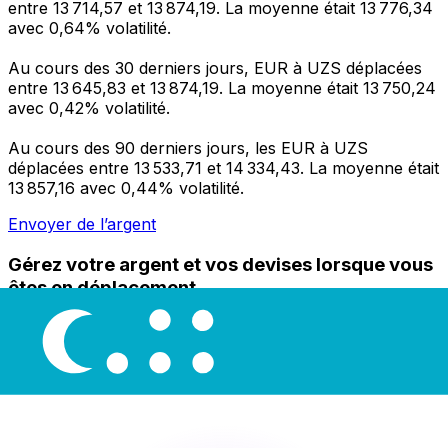
entre 13 714,57 et 13 874,19. La moyenne était 13 776,34
avec 0,64% volatilité.
Au cours des 30 derniers jours, EUR à UZS déplacées
entre 13 645,83 et 13 874,19. La moyenne était 13 750,24
avec 0,42% volatilité.
Au cours des 90 derniers jours, les EUR à UZS
déplacées entre 13 533,71 et 14 334,43. La moyenne était
13 857,16 avec 0,44% volatilité.
Envoyer de l’argent
Gérez votre argent et vos devises lorsque vous
êtes en déplacement
L'application Xe réunit toutes les fonctionnalités
nécessaires pour vos transferts d'argent internationaux
et la gestion de vos devises. Convertissez des devises,
programmez des alertes de taux et transférez de
l'argent à l'étranger sans frais cachés. Téléchargez
l'application dès aujourd'hui !