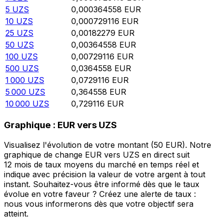
5
UZS
0,000364558
EUR
10
UZS
0,000729116
EUR
25
UZS
0,00182279
EUR
50
UZS
0,00364558
EUR
100
UZS
0,00729116
EUR
500
UZS
0,0364558
EUR
1 000
UZS
0,0729116
EUR
5 000
UZS
0,364558
EUR
10 000
UZS
0,729116
EUR
Graphique : EUR vers UZS
Visualisez l'évolution de votre montant (50 EUR). Notre
graphique de change EUR vers UZS en direct suit
12 mois de taux moyens du marché en temps réel et
indique avec précision la valeur de votre argent à tout
instant. Souhaitez-vous être informé dès que le taux
évolue en votre faveur ? Créez une alerte de taux :
nous vous informerons dès que votre objectif sera
atteint.