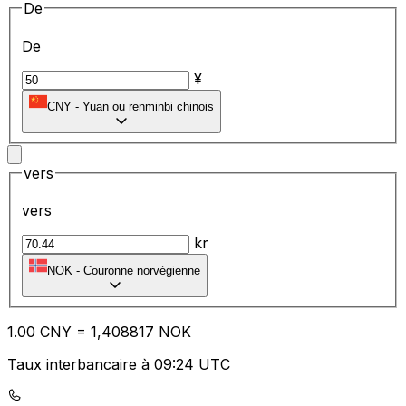
De
De
¥
CNY
-
Yuan ou renminbi chinois
vers
vers
kr
NOK
-
Couronne norvégienne
1.00
CNY
=
1,
408817
NOK
Taux interbancaire à 09:24 UTC