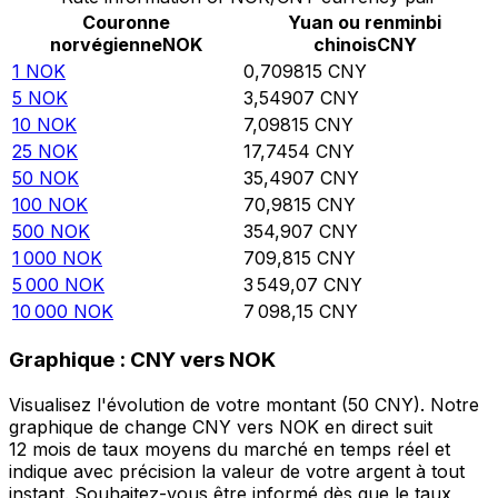
Couronne
Yuan ou renminbi
norvégienne
NOK
chinois
CNY
1
NOK
0,709815
CNY
5
NOK
3,54907
CNY
10
NOK
7,09815
CNY
25
NOK
17,7454
CNY
50
NOK
35,4907
CNY
100
NOK
70,9815
CNY
500
NOK
354,907
CNY
1 000
NOK
709,815
CNY
5 000
NOK
3 549,07
CNY
10 000
NOK
7 098,15
CNY
Graphique : CNY vers NOK
Visualisez l'évolution de votre montant (50 CNY). Notre
graphique de change CNY vers NOK en direct suit
12 mois de taux moyens du marché en temps réel et
indique avec précision la valeur de votre argent à tout
instant. Souhaitez-vous être informé dès que le taux