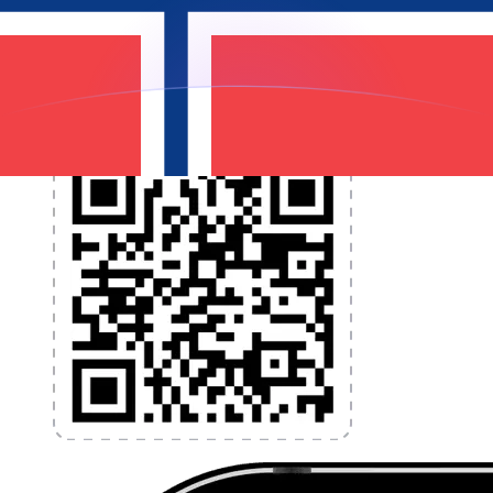
programmez des alertes de taux et transférez de
l'argent à l'étranger sans frais cachés. Téléchargez
l'application dès aujourd'hui !