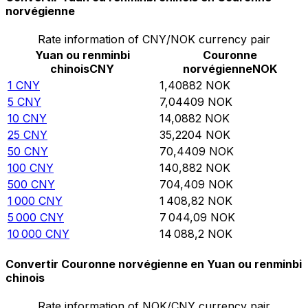
norvégienne
Rate information of CNY/NOK currency pair
Yuan ou renminbi
Couronne
chinois
CNY
norvégienne
NOK
1
CNY
1,40882
NOK
5
CNY
7,04409
NOK
10
CNY
14,0882
NOK
25
CNY
35,2204
NOK
50
CNY
70,4409
NOK
100
CNY
140,882
NOK
500
CNY
704,409
NOK
1 000
CNY
1 408,82
NOK
5 000
CNY
7 044,09
NOK
10 000
CNY
14 088,2
NOK
Convertir Couronne norvégienne en Yuan ou renminbi
chinois
Rate information of NOK/CNY currency pair