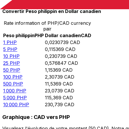
Convertir Peso philippin en Dollar canadien
Rate information of PHP/CAD currency
pair
Peso philippin
PHP
Dollar canadien
CAD
1
PHP
0,0230739
CAD
5
PHP
0,115369
CAD
10
PHP
0,230739
CAD
25
PHP
0,576847
CAD
50
PHP
1,15369
CAD
100
PHP
2,30739
CAD
500
PHP
11,5369
CAD
1 000
PHP
23,0739
CAD
5 000
PHP
115,369
CAD
10 000
PHP
230,739
CAD
Graphique : CAD vers PHP
Visualisez l'évolution de votre montant (50 CAD). Notre