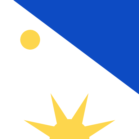
₱
PHP
-
Peso philippin
1.00
CAD
=
43
,33904
PHP
Taux interbancaire à 16:13 UTC
Envoyer de l'argent
Parlez avec un expert en devises dès aujourd'hui.
Nous p
Planifier un appel
Nous utilisons le taux de marché moyen pour notre conv
d'argent.
Vérifiez les taux d'envoi.
Saviez-vous que vous pouvez envoyer de l'argent à l'étr
Inscrivez-vous aujourd'hui