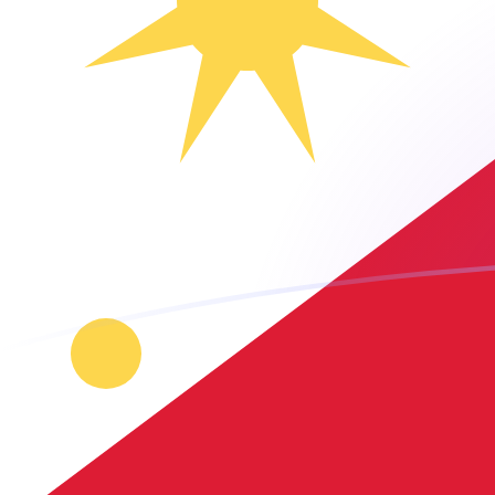
Le taux de change de CAD vers PHP a
Convertir Dollar canadien en Peso philippin
Rate information of CAD/PHP currency
pair
Dollar canadien
CAD
Peso philippin
PHP
1
CAD
43,339
PHP
5
CAD
216,695
PHP
10
CAD
433,39
PHP
25
CAD
1 083,48
PHP
50
CAD
2 166,95
PHP
100
CAD
4 333,9
PHP
500
CAD
21 669,5
PHP
1 000
CAD
43 339
PHP
5 000
CAD
216 695
PHP
10 000
CAD
433 390
PHP